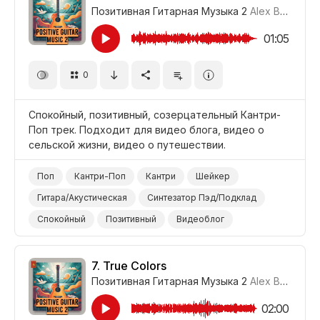
Позитивная Гитарная Музыка 2
Alex Borg
#LR
Поднимающий Настроение
Шопинг/Покупки
Фильм Мыльная Опера
Подросток
01:05
Фон Магазин/Супермаркет
Фон/Окружение
0
Спокойный, позитивный, созерцательный Кантри-
Поп трек. Подходит для видео блога, видео о
сельской жизни, видео о путешествии.
Поп
Кантри-Поп
Кантри
Шейкер
Гитара/Акустическая
Синтезатор Пэд/Подклад
Спокойный
Позитивный
Видеоблог
Сельская/Деревенская Местность
Путешествие
7.
True Colors
Позитивная Гитарная Музыка 2
Alex Borg
#LR
02:00