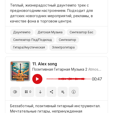
Теплый, жизнерадостный даунтемпо трек с
предновогодним настроением. Подходит для
детских новогодних мероприятий, рекламы, в
качестве фона в торговом центре.
Даунтемпо
Детская Музыка
Синтезатор Бас
Синтезатор Пэд/Подклад
Синтезатор
Гитара/Акустическая
Электрогитара
Музыкальная Шкатулка
Глокеншпиль
Поднимающий Настроение
Жизнерадостный/Яркий
11.
Alex song
Позитивная Гитарная Музыка 2
Atmospheric S
Промоушен/Реклама
Шопинг/Покупки
Рождество/Новый Год
Дети
Фон/Окружение
00:47
0
Беззаботный, позитивный гитарный инструментал.
Мечтательные гитары, непринужденная