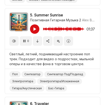
Комедия
5.
Summer Sunrise
Позитивная Гитарная Музыка 2
Alex Borg
#LR
01:37
0
Светлый, летний, поднимающий настроение поп
трек. Подходит для видео о подростках, мыльной
оперы и в качестве фона в торговом центре.
Поп
Синтезатор
Синтезатор Пэд/Подклад
Электрогитара
Электрогитара/Искаженная
Гитара/Акустическая
Бас-Гитара
Барабанная Установка
Веселый/Радостный
Оптимистичный
Счастливый
6.
Traveler