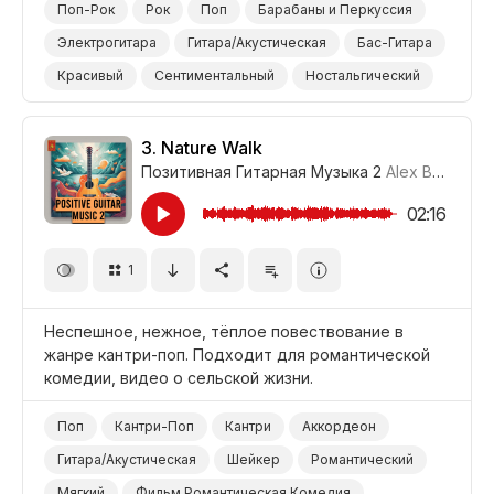
Поп-Рок
Рок
Поп
Барабаны и Перкуссия
Электрогитара
Гитара/Акустическая
Бас-Гитара
Красивый
Сентиментальный
Ностальгический
Чистый
Позитивный
Видеоблог
Сельская/Деревенская Местность
3.
Nature Walk
Позитивная Гитарная Музыка 2
Alex Borg
#LR
Досуг/Стиль Жизни
02:16
1
Неспешное, нежное, тёплое повествование в
жанре кантри-поп. Подходит для романтической
комедии, видео о сельской жизни.
Поп
Кантри-Поп
Кантри
Аккордеон
Гитара/Акустическая
Шейкер
Романтический
Мягкий
Фильм Романтическая Комедия