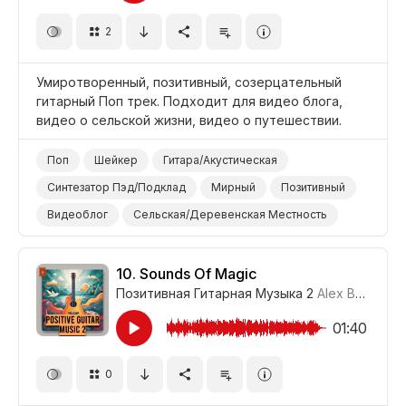
2
Умиротворенный, позитивный, созерцательный
гитарный Поп трек. Подходит для видео блога,
видео о сельской жизни, видео о путешествии.
Поп
Шейкер
Гитара/Акустическая
Синтезатор Пэд/Подклад
Мирный
Позитивный
Видеоблог
Сельская/Деревенская Местность
Путешествие
10.
Sounds Of Magic
Позитивная Гитарная Музыка 2
Alex Borg
#LR
01:40
0