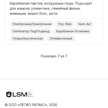
барабанная партия, воздушные пэды. Подходит
для жанров: романтика, семейный фильм,
анимация, видео блог, дети.
Электроника/Электронная
Лоу-Фай
Чилл-Аут
Синтезатор Пэд/Подклад
Барабанная Установка
Гитара/Акустическая
Оптимистичный
Мотивирующий
Счастливый
Хорошо Себя Чувствовать
Жизнерадостный/Яркий
Показано 7 из 7
Позитивный
Фильм Романтика
Фильм Семейный
Фильм Анимация
Комедийный Ситком
Комедия
Школа
Дети
© ООО «ЛЕГИО РАПАКС», 2026