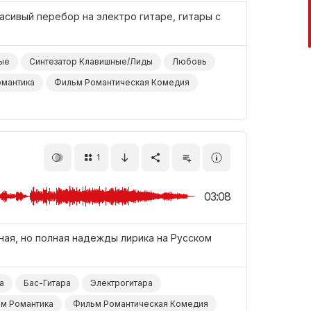
асивый перебор на электро гитаре, гитары с
ые
Синтезатор Клавишные/Лиды
Любовь
мантика
Фильм Романтическая Комедия
1
03:08
ная, но полная надежды лирика на Русском
а
Бас-Гитара
Электрогитара
м Романтика
Фильм Романтическая Комедия