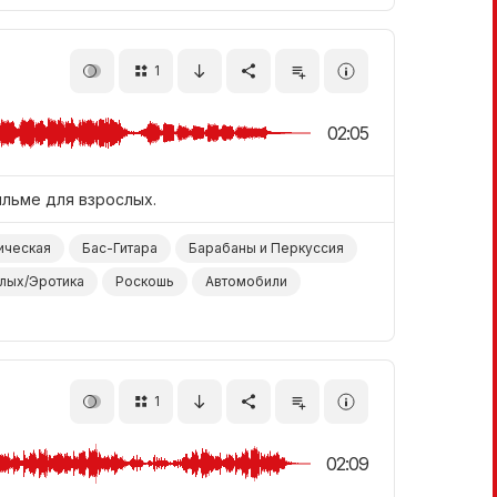
1
02:05
ильме для взрослых.
ическая
Бас-Гитара
Барабаны и Перкуссия
лых/Эротика
Роскошь
Автомобили
1
02:09