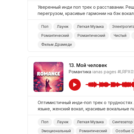
Уверенный инди поп трек о расставании. Реш
перегрузом, красивые гармонии на бэк вокал
Поп
Лаунж
Легкая Музыка
Электрогит
Романтический
Романтический
Чистый
Фильм Драмеди
13.
Мой человек
Романтика
ianas pages
#LRPX02
Оптимистичный инди-поп трек о трудностях 
языке, женский вокал, красивые вокальные па
Поп
Лаунж
Легкая Музыка
Синтезатор
Эмоциональный
Романтический
Особые С