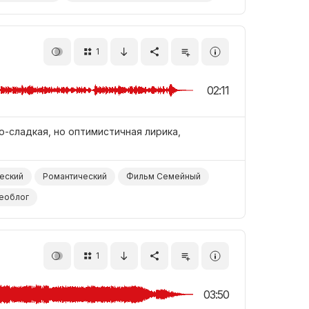
1
02:11
о-сладкая, но оптимистичная лирика,
еский
Романтический
Фильм Семейный
еоблог
1
03:50