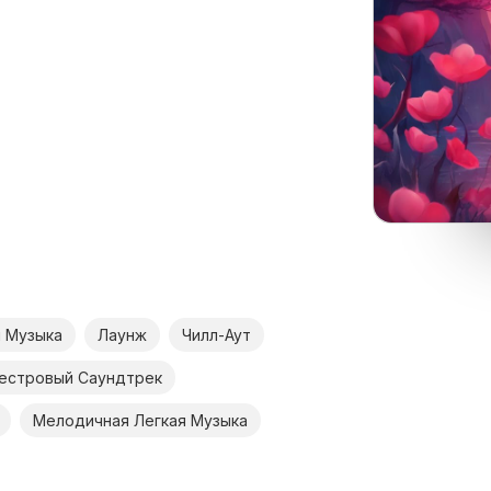
я Музыка
Лаунж
Чилл-Аут
естровый Саундтрек
Мелодичная Легкая Музыка