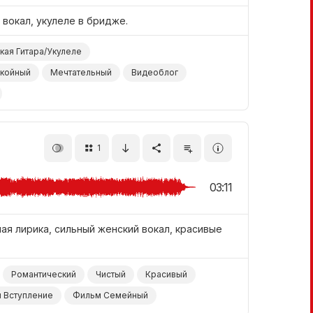
вокал, укулеле в бридже.
кая Гитара/Укулеле
койный
Мечтательный
Видеоблог
1
03:11
я лирика, сильный женский вокал, красивые
Романтический
Чистый
Красивый
 Вступление
Фильм Семейный