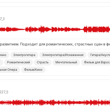
7_3
 развитием. Подходит для романтических, страстных сцен в ф
иано
Электрогитара
Электрогитара/Искаженная
Гитара/Акуст
ы
Романтический
Страсть
Мечтательный
Фильм для Взрос
ьная Опера
Фильм/Кино
227_5