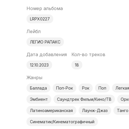
Номер альбома
LRPX0227
Лейбл
ЛЕГИО РАПАКС
Дата добавления
Кол-во треков
12.10.2023
18
Жанры
Баллада
Поп-Рок
Рок
Поп
Легка
Эмбиент
Саундтрек Фильм/Кино/ТВ
Орк
Латиноамериканская
Лаунж-Джаз
Танго
Синематик/Кинематографичный