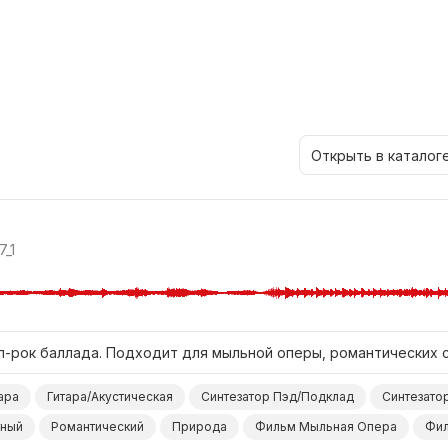
Открыть в каталог
_1
п-рок баллада. Подходит для мыльной оперы, романтических с
ара
Гитара/Акустическая
Синтезатор Пэд/Подклад
Синтезато
чный
Романтический
Природа
Фильм Мыльная Опера
Фил