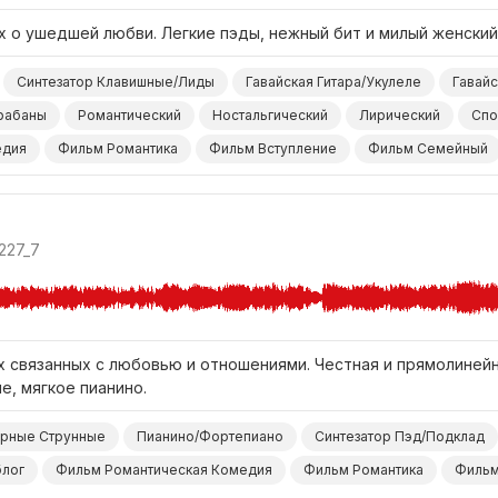
 о ушедшей любви. Легкие пэды, нежный бит и милый женский 
Синтезатор Клавишные/Лиды
Гавайская Гитара/Укулеле
Гавайс
рабаны
Романтический
Ностальгический
Лирический
Спо
едия
Фильм Романтика
Фильм Вступление
Фильм Семейный
227_7
 связанных с любовью и отношениями. Честная и прямолинейна
е, мягкое пианино.
орные Струнные
Пианино/Фортепиано
Синтезатор Пэд/Подклад
лог
Фильм Романтическая Комедия
Фильм Романтика
Фильм