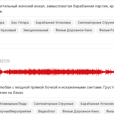
ительный женский вокал, замысловатая барабанная партия, кр
е.
ара
Бас-Гитара
Барабанная Установка
Синтезаторные Струнн
Красивый
Эмоциональный
Фильм Дорожное Кино
Фильм Ро
27_13
любви с мощной прямой бочкой и искаженными синтами. Груст
чки на бэках.
 Клавишные/Лиды
Синтезаторные Струнные
Барабанная Установк
лучаи/Мероприятия
Видеоблог
Фильм Дорожное Кино
Филь