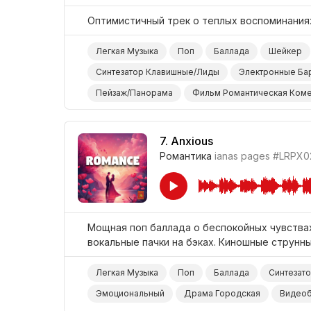
Оптимистичный трек о теплых воспоминаниях
Легкая Музыка
Поп
Баллада
Шейкер
Синтезатор Клавишные/Лиды
Электронные Ба
Пейзаж/Панорама
Фильм Романтическая Ком
7.
Anxious
Романтика
ianas pages
#LRPX0
Мощная поп баллада о беспокойных чувствах
вокальные пачки на бэках. Киношные струнны
Легкая Музыка
Поп
Баллада
Синтезат
Эмоциональный
Драма Городская
Видеоб