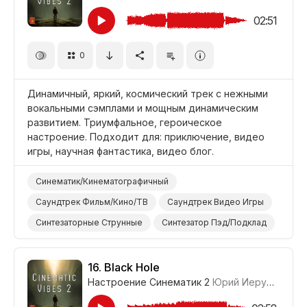
02:51
0
Динамичный, яркий, космический трек с нежными
вокальными сэмплами и мощным динамическим
развитием. Триумфальное, героическое
настроение. Подходит для: приключение, видео
игры, научная фантастика, видео блог.
Синематик/Кинематографичный
Саундтрек Фильм/Кино/ТВ
Саундтрек Видео Игры
Синтезаторные Струнные
Синтезатор Пэд/Подклад
Синтезатор Клавишные/Лиды
Голосовой/Вокальный Эффект
Оркестровый Удар
16.
Black Hole
Настроение Синематик 2
Юрий Иерусалимов
Оркестр
Мягкий
Мощный
Героический
Видео Игры
Наука/Технология/Производство