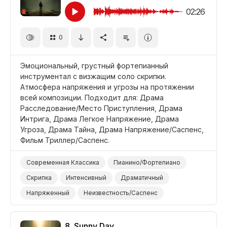
Драма Трагедия
Фильм Титры/Окончание
02:26
Фильм Вступление
Фильм Современная Драма
0
Фильм Историческая Драма
Фильм Винтаж/Классика
Фильм Военный
Эмоциональный, грустный фортепианный
Война Историческая
инструментал с визжащим соло скрипки.
Атмосфера напряжения и угрозы на протяжении
всей композиции. Подходит для: Драма
Расследование/Место Приступления, Драма
Интрига, Драма Легкое Напряжение, Драма
Угроза, Драма Тайна, Драма Напряжение/Саспенс,
Фильм Триллер/Саспенс.
Современная Классика
Пианино/Фортепиано
Скрипка
Интенсивный
Драматичный
Напряженный
Неизвестность/Саспенс
Зловещий/Угрожающий
Таинственный
Темный/Мрачный
8.
Sunny Day