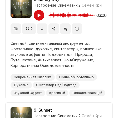
Настроение Синематик 2
Семён Кривенко-Адамов
Драма Расследование/Место Преступления
Драма Интрига
Драма Легкое Напряжение
03:06
Драма Угроза
Драма Тайна
0
Драма Напряжение/Саспенс
Фильм Триллер/Саспенс
Светлый, сентиментальный инструментал.
Фортепиано, духовые, синтезаторы, волшебные
звуковые эффекты. Подходит для: Природа,
Путешествие, Антиквариат, Фон/Окружение,
Корпоративная Осведомленность.
Современная Классика
Пианино/Фортепиано
Духовые
Синтезатор Пэд/Подклад
Звуковой Эффект
Красивый
Обнадеживающий
Нежный
Любовь
Природа
Путешествие
Антиквариат
Фон/Окружение
9.
Sunset
Настроение Синематик 2
Семён Кривенко-Адамов
Корпоративная Осведомленность