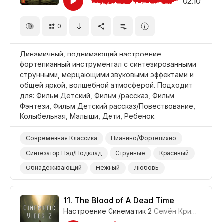
02:10
0
Динамичный, поднимающий настроение
фортепианный инструментал с синтезированными
струнными, мерцающими звуковыми эффектами и
общей яркой, волшебной атмосферой. Подходит
для: Фильм Детский, Фильм /рассказ, Фильм
Фэнтези, Фильм Детский рассказ/Повествование,
Колыбельная, Малыши, Дети, Ребенок.
Современная Классика
Пианино/Фортепиано
Синтезатор Пэд/Подклад
Струнные
Красивый
Обнадеживающий
Нежный
Любовь
Фильм Фэнтези
Детский Рассказ/Повествование
Колыбельная
Малыши
Ребенок
Дети
11.
The Blood of A Dead Time
Настроение Синематик 2
Семён Кривенко-Адамов