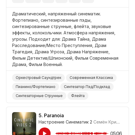
Фон/Окружение
Корпоративная Реклама
Дети
Драматический, напряженный синематик.
Фортепиано, синтезированные пэды,
синтезированные струнные, флейта, звуковые
эффекты, колокольчики. Атмосфера напряжения,
угрозы. Подходит для: Драма Тайна, Драма
Расследование/Место Преступления, Драм
Трагедия, Драма Угроза, Драма Напряжение,
Фильм Детектив/Шпионский, Фильм Современная
Драма, Фильм Военный.
Оркестровый Саундтрек
Современная Классика
Пианино/Фортепиано
Синтезатор Пэд/Подклад
Синтезаторные Струнные
Флейта
Звуковой Эффект
Интенсивный
Драматичный
Напряженный
Неизвестность/Саспенс
5.
Paranoia
Настроение Синематик 2
Семён Кривенко-Адамов
Зловещий/Угрожающий
Таинственный
Темный/Мрачный
Драма Тайна
05:06