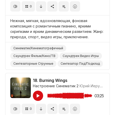
0
Открытый Космос
Природа
Фильм Боевые Искусства
Нежная, мягкая, вдохновляющая, фоновая
композиция с романтичным пианино, яркими
скрипками и ярким динамическим развитием. Жанр:
природа, спорт, видео игры, приключение.
Синематик/Кинематографичный
Саундтрек Фильм/Кино/ТВ
Саундтрек Видео Игры
Синтезаторные Струнные
Синтезатор Пэд/Подклад
Синтезатор Клавишные/Лиды
Голосовой/Вокальный Эффект
Оркестр
18.
Burning Wings
Настроение Синематик 2
Юрий Иерусалимов
Романтический
Мягкий
Вдохновляющий
Жизнерадостный/Яркий
Видео Игры
Спорт
03:25
Природа
Фильм Приключение
Фон/Окружение
0