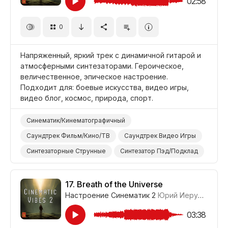
02:58
Видеоблог
Фильм Научная Фантастика
0
Фильм Приключение
Напряженный, яркий трек с динамичной гитарой и
атмосферными синтезаторами. Героическое,
величественное, эпическое настроение.
Подходит для: боевые искусства, видео игры,
видео блог, космос, природа, спорт.
Синематик/Кинематографичный
Саундтрек Фильм/Кино/ТВ
Саундтрек Видео Игры
Синтезаторные Струнные
Синтезатор Пэд/Подклад
Синтезатор Клавишные/Лиды
Голосовой/Вокальный Эффект
Оркестровый Удар
17.
Breath of the Universe
Настроение Синематик 2
Юрий Иерусалимов
Оркестр
Величественный/Светский
Героический
Эпический
Напряженный
03:38
Видео Игры
Спорт
Видеоблог