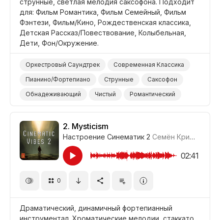
струнные, светлая мелодия саксофона. Подходит
для: Фильм Романтика, Фильм Семейный, Фильм
Фэнтези, Фильм/Кино, Рождественская классика,
Детская Рассказ/Повествование, Колыбельная,
Дети, Фон/Окружение.
Оркестровый Саундтрек
Современная Классика
Пианино/Фортепиано
Струнные
Саксофон
Обнадеживающий
Чистый
Романтический
Сентиментальный
Сладкий
Нежный
Любовь
Фильм Романтика
Фильм Семейный
2.
Mysticism
Настроение Синематик 2
Семён Кривенко-Адамов
Фильм Фэнтези
Фильм/Кино
Рождественская Классика
02:41
Детский Рассказ/Повествование
Колыбельная
0
Дети
Фон/Окружение
Драматический, динамичный фортепианный
инструментал. Хроматические мелодии, стаккато