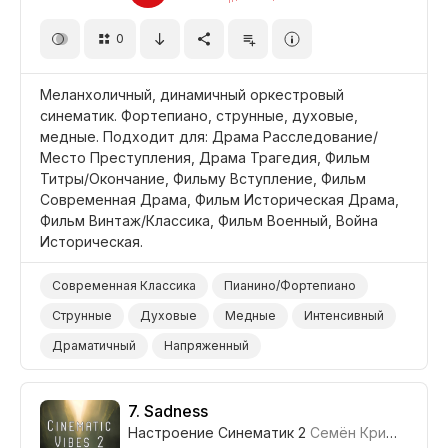
Фильм/Кино
Фильм Детектив/Шпионский
0
Меланхоличный, динамичный оркестровый
синематик. Фортепиано, струнные, духовые,
медные. Подходит для: Драма Расследование/
Место Преступления, Драма Трагедия, Фильм
Титры/Окончание, Фильму Вступление, Фильм
Современная Драма, Фильм Историческая Драма,
Фильм Винтаж/Классика, Фильм Военный, Война
Историческая.
Современная Классика
Пианино/Фортепиано
Струнные
Духовые
Медные
Интенсивный
Драматичный
Напряженный
Неизвестность/Саспенс
Зловещий/Угрожающий
Таинственный
Темный/Мрачный
7.
Sadness
Настроение Синематик 2
Семён Кривенко-Адамов
Драма Расследование/Место Преступления