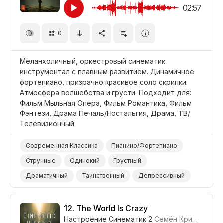
02:57
0
Меланхоличный, оркестровый синематик
инструментал с плавным развитием. Динамичное
фортепиано, призрачно красивое соло скрипки.
Атмосфера волшебства и грусти. Подходит для:
Фильм Мыльная Опера, Фильм Романтика, Фильм
Фэнтези, Драма Печаль/Ностальгия, Драма, ТВ/
Телевизионный.
Современная Классика
Пианино/Фортепиано
Струнные
Одинокий
Грустный
Драматичный
Таинственный
Депрессивный
Тревожный/Пугающий
Фильм Мыльная Опера
Фильм Романтика
Фильм Фэнтези
12.
The World Is Crazy
Настроение Синематик 2
Семён Кривенко-Адамов
Драма Печаль/Ностальгия
Драма