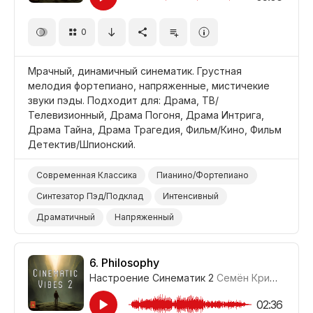
Драма Расследование/Место Преступления
0
Драма Трагедия
Драма Угроза
Драма Напряжение/Саспенс
Мрачный, динамичный синематик. Грустная
Фильм Детектив/Шпионский
мелодия фортепиано, напряженные, мистичекие
Фильм Современная Драма
Фильм Военный
звуки пэды. Подходит для: Драма, ТВ/
Телевизионный, Драма Погоня, Драма Интрига,
Драма Тайна, Драма Трагедия, Фильм/Кино, Фильм
Детектив/Шпионский.
Современная Классика
Пианино/Фортепиано
Синтезатор Пэд/Подклад
Интенсивный
Драматичный
Напряженный
Неизвестность/Саспенс
Зловещий/Угрожающий
Таинственный
Темный/Мрачный
Драма
6.
Philosophy
Настроение Синематик 2
Семён Кривенко-Адамов
ТВ/Телевизионный
Драма Погоня
Драма Интрига
Драма Тайна
Драма Трагедия
02:36