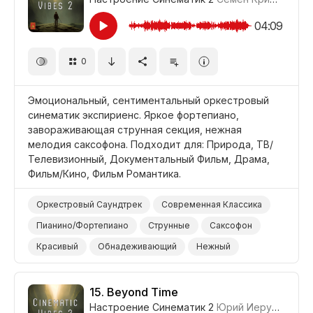
Драма Расследование/Место Преступления
Драма Интрига
Драма Легкое Напряжение
04:09
Драма Угроза
Драма Тайна
0
Драма Напряжение/Саспенс
Эмоциональный, сентиментальный оркестровый
синематик экспириенс. Яркое фортепиано,
завораживающая струнная секция, нежная
мелодия саксофона. Подходит для: Природа, ТВ/
Телевизионный, Документальный Фильм, Драма,
Фильм/Кино, Фильм Романтика.
Оркестровый Саундтрек
Современная Классика
Пианино/Фортепиано
Струнные
Саксофон
Красивый
Обнадеживающий
Нежный
Любовь
Природа
ТВ/Телевизионный
Документальный Фильм
Драма
Фильм/Кино
15.
Beyond Time
Настроение Синематик 2
Юрий Иерусалимов
Фильм Романтика