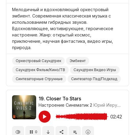
Мелодичный и вдохновляющий оркестровый
эмбиент. Современная классическая музыка с
использованием гибридных звуков.
Вдохновляющее, мотивирующее, героическое
настроение. Жанр: открытый космос,
приключение, научная фантастика, видео игры,
природа.
Оркестровый Саундтрек
Эмбиент
Саундтрек Фильм/Кино/ТВ
Саундтрек Видео Игры
Синтезаторные Струнные
Синтезатор Пэд/Подклад
Синтезатор Клавишные/Лиды
Голосовой/Вокальный Эффект
Оркестр
19.
Closer To Stars
Настроение Синематик 2
Юрий Иерусалимов
Героический
Вдохновляющий
Видео Игры
Наука/Технология/Производство
Открытый Космос
02:42
Природа
Фильм Научная Фантастика
0
Фильм Приключение