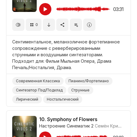
03:31
0
Сентиментальное, меланхоличное фортепианное
сопровождение с реверберированными
струнными и воздушными синтезаторами.
Подходит для: Фильм Мыльная Опера, Драма
Печаль/Ностальгия, Драма.
Современная Классика
Пианино/Фортепиано
Синтезатор Пэд/Подклад
Струнные
Лирический
Ностальгический
Сентиментальный
Фильм Мыльная Опера
Драма Печаль/Ностальгия
Драма
10.
Symphony of Flowers
Настроение Синематик 2
Семён Кривенко-Адамов