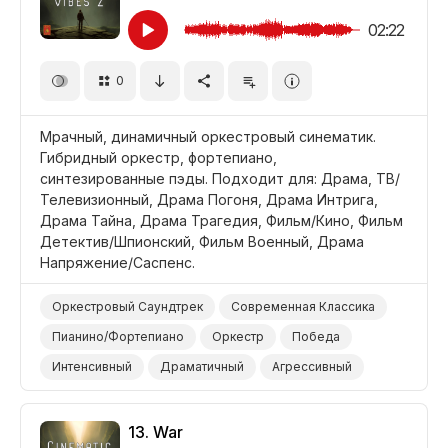
ТВ/Телевизионный
02:22
0
Мрачный, динамичный оркестровый синематик.
Гибридный оркестр, фортепиано,
синтезированные пэды. Подходит для: Драма, ТВ/
Телевизионный, Драма Погоня, Драма Интрига,
Драма Тайна, Драма Трагедия, Фильм/Кино, Фильм
Детектив/Шпионский, Фильм Военный, Драма
Напряжение/Саспенс.
Оркестровый Саундтрек
Современная Классика
Пианино/Фортепиано
Оркестр
Победа
Интенсивный
Драматичный
Агрессивный
Напряженный
Зловещий/Угрожающий
Нервный
Темный/Мрачный
13.
War