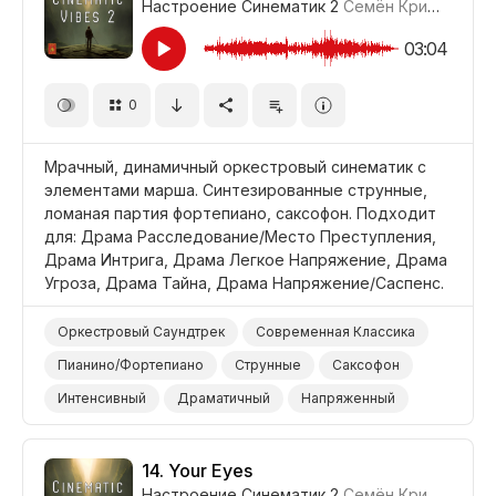
Настроение Синематик 2
Семён Кривенко-Адамов
Тревожный/Пугающий
Драма
ТВ/Телевизионный
Драма Погоня
03:04
Драма Интрига
Драма Тайна
Драма Трагедия
0
Фильм/Кино
Фильм Детектив/Шпионский
Фильм Военный
Драма Напряжение/Саспенс
Мрачный, динамичный оркестровый синематик с
элементами марша. Синтезированные струнные,
ломаная партия фортепиано, саксофон. Подходит
для: Драма Расследование/Место Преступления,
Драма Интрига, Драма Легкое Напряжение, Драма
Угроза, Драма Тайна, Драма Напряжение/Саспенс.
Оркестровый Саундтрек
Современная Классика
Пианино/Фортепиано
Струнные
Саксофон
Интенсивный
Драматичный
Напряженный
Неизвестность/Саспенс
Зловещий/Угрожающий
Таинственный
Темный/Мрачный
14.
Your Eyes
Настроение Синематик 2
Семён Кривенко-Адамов