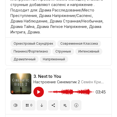
струнные добавляют саспенс и напряжение .
Подходит для: Драма Расследование/Место
Преступления, Драма Напряжение/Саспенс,
Драма Наблюдение, Драма Странная/Необычная,
Драма Тайна, Драма Легкое Напряжение, Драма
Интрига, Драма.
Оркестровый Саундтрек
Современная Классика
Пианино/Фортепиано
Струнные
Интенсивный
Драматичный
Напряженный
Неизвестность/Саспенс
Зловещий/Угрожающий
Таинственный
Темный/Мрачный
3.
Next to You
Настроение Синематик 2
Семён Кривенко-Адамов
Драма Расследование/Место Преступления
Драма Напряжение/Саспенс
Драма Наблюдение
03:45
Драма Странная/Необычная
Драма Тайна
0
Драма Легкое Напряжение
Драма Интрига
Драма