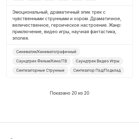
Эмоциональный, драматичный эпик трек с
чувственными струнными и хором. Драматичное,
величественное, героическое настроение. Жанр:
приключение, видео игры, научная фантастика,
эпопея.
Синематик/Кинематографичный
Саундтрек Фильм/Кино/ТВ
Саундтрек Видео Игры
Синтезаторные Струнные
Синтезатор Пэд/Подклад
Синтезатор Клавишные/Лиды
Голосовой/Вокальный Эффект
Оркестр
Показано 20 из 20
Чувственный
Величественный/Светский
Героический
Эпический
Драматичный
Видео Игры
Наука/Технология/Производство
Фильм Научная Фантастика
Фильм Приключение
Драма