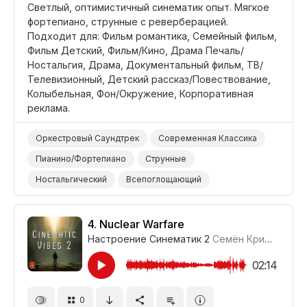
Светлый, оптимистичный синематик опыт. Мягкое
фортепиано, струнные с реверберацией.
Подходит для: Фильм романтика, Семейный фильм,
Фильм Детский, Фильм/Кино, Драма Печаль/
Ностальгия, Драма, Документальный фильм, ТВ/
Телевизионный, Детский рассказ/Повествование,
Колыбельная, Фон/Окружение, Корпоративная
реклама.
Оркестровый Саундтрек
Современная Классика
Пианино/Фортепиано
Струнные
Ностальгический
Всепоглощающий
Определенный
Меланхоличный
Вдохновляющий
Волшебный
Фильм Романтика
4.
Nuclear Warfare
Настроение Синематик 2
Семён Кривенко-Адамов
Фильм Семейный
Фильм/Кино
Драма Печаль/Ностальгия
Драма
02:14
Документальный Фильм
ТВ/Телевизионный
0
Детский Рассказ/Повествование
Колыбельная