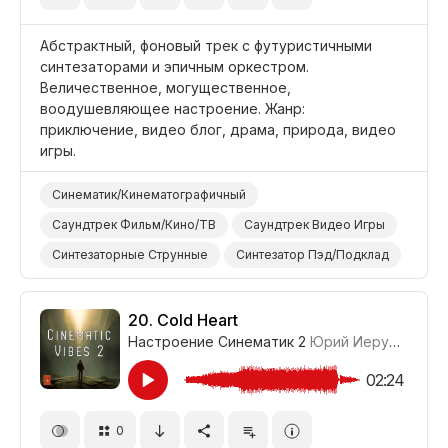
Абстрактный, фоновый трек с футуристичными
синтезаторами и эпичным оркестром.
Величественное, могущественное,
воодушевляющее настроение. Жанр:
приключение, видео блог, драма, природа, видео
игры.
Синематик/Кинематографичный
Саундтрек Фильм/Кино/ТВ
Саундтрек Видео Игры
Синтезаторные Струнные
Синтезатор Пэд/Подклад
Синтезатор Клавишные/Лиды
Голосовой/Вокальный Эффект
Оркестр
20.
Cold Heart
Настроение Синематик 2
Юрий Иерусалимов
Мощный
Величественный/Светский
Эпический
Вдохновляющий
Футуристичный
Абстрактный
02:24
Видео Игры
Видеоблог
Природа
0
Фильм Приключение
Драма
Фон/Окружение