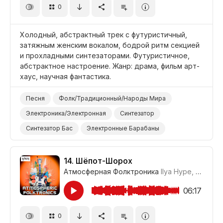
0
Фильм Современная Драма
Драма Этническая
Драма
Колыбельная
Холодный, абстрактный трек с футуристичный,
затяжным женским вокалом, бодрой ритм секцией
и прохладными синтезаторами. Футуристичное,
абстрактное настроение. Жанр: драма, фильм арт-
хаус, научная фантастика.
Песня
Фолк/Традиционный/Народы Мира
Электроника/Электронная
Синтезатор
Синтезатор Бас
Электронные Барабаны
Гитара/Акустическая
Хлопок в Ладоши
Футуристичный
Абстрактный
14.
Шёпот-Шорох
Атмосферная Фолктроника
Ilya Hype
,
Где-то
Наука/Технология/Производство
Фильм Научная Фантастика
Фильм Арт-Хаус
06:17
Фильм/Кино
Драма
0