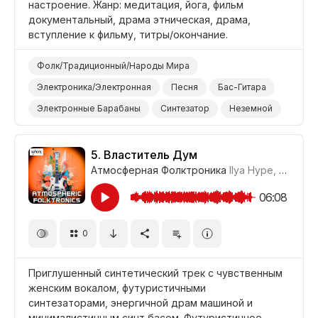
настроение. Жанр: медитация, йога, фильм
документальный, драма этническая, драма,
вступление к фильму, титры/окончание.
Фолк/Традиционный/Народы Мира
Электроника/Электронная
Песня
Бас-Гитара
Электронные Барабаны
Синтезатор
Неземной
Футуристичный
Абстрактный
Йога
Медитация
Фильм Вступление
5.
Властитель Дум
Атмосферная Фолктроника
Ilya Hype
,
Где-то
Фильм Титры/Окончание
Фильм/Кино
Драма Этническая
Драма
06:08
Документальный Фильм
0
Приглушенный синтетический трек с чувственным
женским вокалом, футуристичными
синтезаторами, энергичной драм машиной и
минималистичным синт басом. Футуристичное,