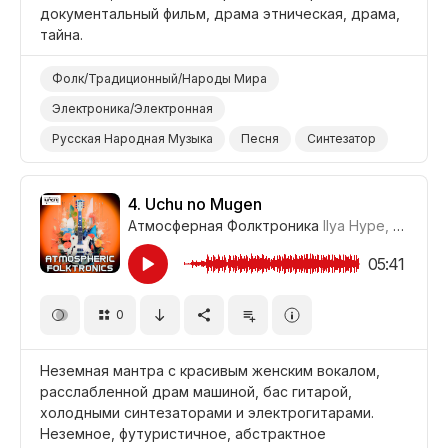
документальный фильм, драма этническая, драма,
тайна.
Фолк/Традиционный/Народы Мира
Электроника/Электронная
Русская Народная Музыка
Песня
Синтезатор
Колокол/Перезвон/Чаймс
Таинственный
Темный/Мрачный
Драма Этническая
4.
Uchu no Mugen
Атмосферная Фолктроника
Ilya Hype
,
Где-то
Драма Тайна
Драма
Документальный Фильм
05:41
0
Неземная мантра с красивым женским вокалом,
расслабленной драм машиной, бас гитарой,
холодными синтезаторами и электрогитарами.
Неземное, футуристичное, абстрактное