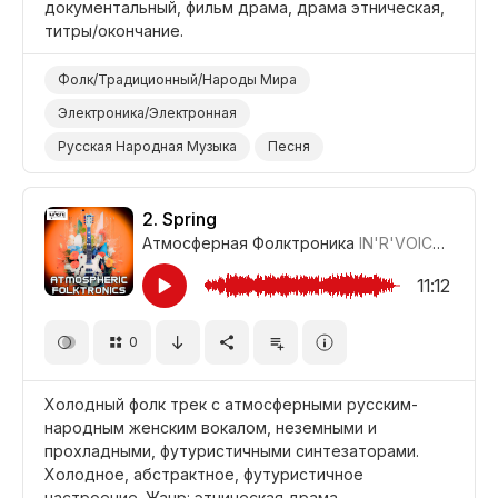
документальный, фильм драма, драма этническая,
титры/окончание.
Фолк/Традиционный/Народы Мира
Электроника/Электронная
Русская Народная Музыка
Песня
Электрогитара
Синтезатор
Неземной
Эпический
Абстрактный
2.
Spring
Атмосферная Фолктроника
IN'R'VOICE
,
Клад
Фильм Титры/Окончание
Фильм/Кино
Драма Этническая
Драма
11:12
Документальный Фильм
0
Холодный фолк трек с атмосферными русским-
народным женским вокалом, неземными и
прохладными, футуристичными синтезаторами.
Холодное, абстрактное, футуристичное
настроение. Жанр: этническая драма,