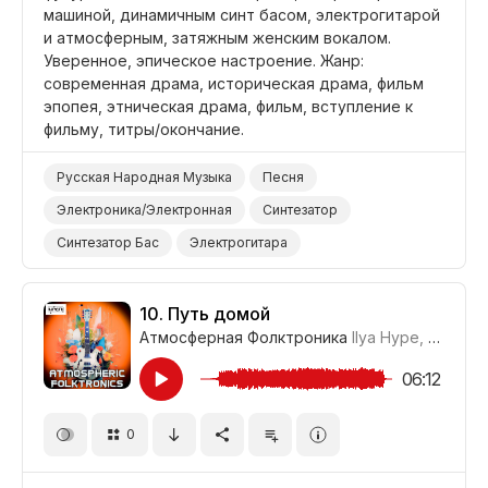
машиной, динамичным синт басом, электрогитарой
и атмосферным, затяжным женским вокалом.
Уверенное, эпическое настроение. Жанр:
современная драма, историческая драма, фильм
эпопея, этническая драма, фильм, вступление к
фильму, титры/окончание.
Русская Народная Музыка
Песня
Электроника/Электронная
Синтезатор
Синтезатор Бас
Электрогитара
Электронные Барабаны
Эпический
Уверенный
Фильм Историческая Драма
10.
Путь домой
Атмосферная Фолктроника
Ilya Hype
,
Где-то
Фильм Современная Драма
Фильм Вступление
Фильм Титры/Окончание
Фильм Эпопея
06:12
Фильм/Кино
Драма Этническая
Драма
0