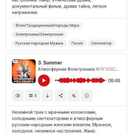
документальный фильм, драма тайна, легкое
напряжение.
Фолк/Традиционный/Народы Мира
Электроника/Электронная
Русская Народная Музыка
Песня
Синтезатор
Таинственный
Футуристичный
Неземной
Абстрактный
Драма Этническая
3.
Summer
Атмосферная Фолктроника
IN'R'VOICE
,
Клад
Драма Напряжение/Саспенс
Драма Тайна
Драма Легкое Напряжение
Драма
08:48
Документальный Фильм
0
Неземной трек с мрачными колоколами,
холодными синтезаторами и атмосферным
русским-народным женским вокалом. Мрачное,
холодное, неземное настроение. Жанр: