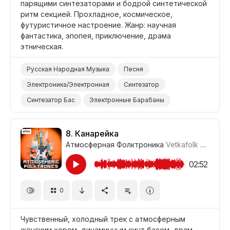
парящими синтезаторами и бодрой синтетической
ритм секцией. Прохладное, космическое,
футуристичное настроение. Жанр: научная
фантастика, эпопея, приключение, драма
этническая.
Русская Народная Музыка
Песня
Электроника/Электронная
Синтезатор
Синтезатор Бас
Электронные Барабаны
Эпический
Прохладный
Футуристичный
Неземной
Наука/Технология/Производство
8.
Канарейка
Атмосферная Фолктроника
Vetkafolk
#CUP01_
Фильм Научная Фантастика
Фильм Приключение
Драма Этническая
Драма
02:52
0
Чувственный, холодный трек с атмосферным
женским хором, динамичным синт басом, драм