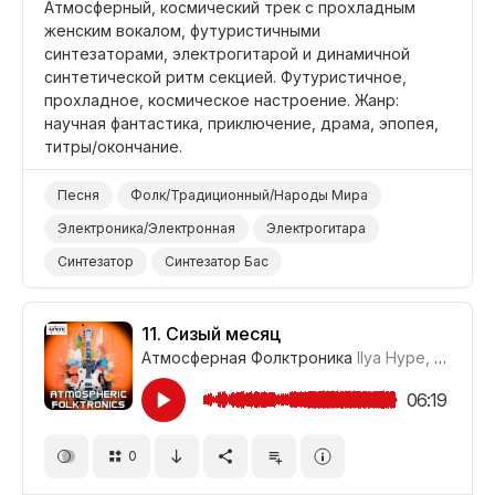
Атмосферный, космический трек с прохладным
женским вокалом, футуристичными
синтезаторами, электрогитарой и динамичной
синтетической ритм секцией. Футуристичное,
прохладное, космическое настроение. Жанр:
научная фантастика, приключение, драма, эпопея,
титры/окончание.
Песня
Фолк/Традиционный/Народы Мира
Электроника/Электронная
Электрогитара
Синтезатор
Синтезатор Бас
Электронные Барабаны
Эпический
Футуристичный
Прохладный
11.
Сизый месяц
Атмосферная Фолктроника
Ilya Hype
,
Где-то
Фильм Научная Фантастика
Фильм Титры/Окончание
Фильм Приключение
06:19
Драма
0