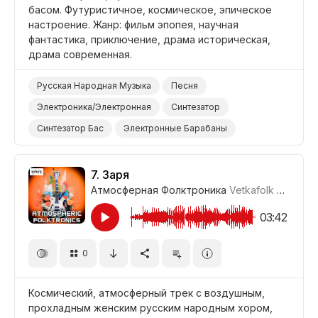
басом. Футуристичное, космическое, эпическое
настроение. Жанр: фильм эпопея, научная
фантастика, приключение, драма историческая,
драма современная.
Русская Народная Музыка
Песня
Электроника/Электронная
Синтезатор
Синтезатор Бас
Электронные Барабаны
Эпический
Футуристичный
Наука/Технология/Производство
7.
Заря
Атмосферная Фолктроника
Vetkafolk
#CUP01
Фильм Научная Фантастика
Фильм Историческая Драма
03:42
Фильм Современная Драма
Фильм Эпопея
0
Фильм Приключение
Фильм/Кино
Драма
Космический, атмосферный трек с воздушным,
прохладным женским русским народным хором,