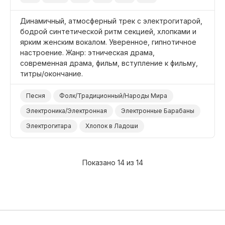
Динамичный, атмосферный трек с электрогитарой,
бодрой синтетической ритм секцией, хлопками и
ярким женским вокалом. Уверенное, гипнотичное
настроение. Жанр: этническая драма,
современная драма, фильм, вступление к фильму,
титры/окончание.
Песня
Фолк/Традиционный/Народы Мира
Электроника/Электронная
Электронные Барабаны
Электрогитара
Хлопок в Ладоши
Синтезатор Бас
Синтезатор
Уверенный
Жизнерадостный/Яркий
Гипнотичный
Показано 14 из 14
Фильм Современная Драма
Фильм Вступление
Фильм Титры/Окончание
Фильм/Кино
Драма Этническая
Драма