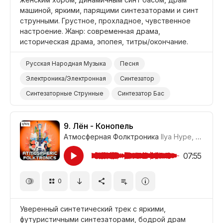
машиной, яркими, парящими синтезаторами и синт
струнными. Грустное, прохладное, чувственное
настроение. Жанр: современная драма,
историческая драма, эпопея, титры/окончание.
Русская Народная Музыка
Песня
Электроника/Электронная
Синтезатор
Синтезаторные Струнные
Синтезатор Бас
Электронные Барабаны
Гитара/Акустическая
Электрогитара
Чувственный
Эпический
9.
Лён - Конопель
Атмосферная Фолктроника
Ilya Hype
,
Где-то
Грустный
Жизнерадостный/Яркий
Фильм Историческая Драма
07:55
Фильм Современная Драма
0
Фильм Титры/Окончание
Драма
Уверенный синтетический трек с яркими,
футуристичными синтезаторами, бодрой драм