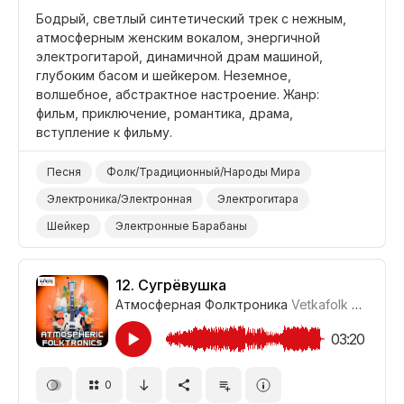
Бодрый, светлый синтетический трек с нежным,
атмосферным женским вокалом, энергичной
электрогитарой, динамичной драм машиной,
глубоким басом и шейкером. Неземное,
волшебное, абстрактное настроение. Жанр:
фильм, приключение, романтика, драма,
вступление к фильму.
Песня
Фолк/Традиционный/Народы Мира
Электроника/Электронная
Электрогитара
Шейкер
Электронные Барабаны
Синтезатор Бас
Бубен
Неземной
Волшебный
Абстрактный
Фильм Романтика
12.
Сугрёвушка
Атмосферная Фолктроника
Vetkafolk
#CUP01_
Фильм Вступление
Фильм Приключение
Фильм/Кино
Драма
03:20
0