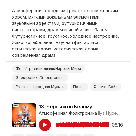
Атмосферный, холодный трек с нежным женским
хором, мягкими вокальными элементами,
звуковыми эффектами, футуристичными
синтезаторами, драм машиной и синт басом.
Футуристичное, грустное, холодное настроение.
Жанр: колыбельная, научная фантастика,
этническая драма, историческая драма,
современная драма.
Фолк/Традиционный/Народы Мира
Электроника/Электронная
Русская Народная Музыка
Песня
Фьюче-Бейс
Голосовой/Вокальный Эффект
Синтезатор
Синтезатор Бас
Электронные Барабаны
13.
Чёрным по Белому
Атмосферная Фолктроника
Ilya Hype
,
Где-то
Звуковой Эффект
Мягкий
Грустный
Футуристичный
Фильм Научная Фантастика
06:16
Фильм Историческая Драма