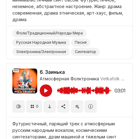
неземное, абстрактное настроение. Жанр: драма
современная, драма этническая, арт-хаус, фильм,
драма.
Фолк/Традиционный/Народы Мира
Русская Народная Музыка
Песня
Электроника/Электронная
Синтезатор
Синтезатор Бас
Электронные Барабаны
Чувственный
Энергичный
Футуристичный
6.
Заинька
Атмосферная Фолктроника
Vetkafolk
#CUP01_
Неземной
Абстрактный
Фильм Современная Драма
Фильм Арт-Хаус
03:01
Фильм/Кино
Драма Этническая
Драма
0
Футуристичный, парящий трек с атмосферным
русским народным вокалом, космическими
синтезаторами, драм машиной и тяжелым синт