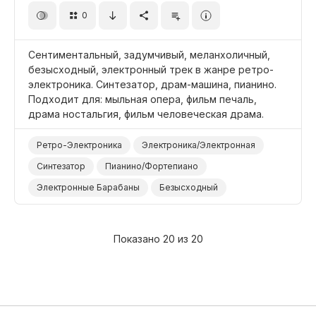
0
Дети
Сентиментальный, задумчивый, меланхоличный,
безысходный, электронный трек в жанре ретро-
электроника. Синтезатор, драм-машина, пианино.
Подходит для: мыльная опера, фильм печаль,
драма ностальгия, фильм человеческая драма.
Ретро-Электроника
Электроника/Электронная
Синтезатор
Пианино/Фортепиано
Электронные Барабаны
Безысходный
Сентиментальный
Ностальгический
Задумчивый
Меланхоличный
Грустный
Показано 20 из 20
Фильм Мыльная Опера
Фильм Человеческая Драма/Трагедия
Фильм/Кино
Драма Печаль/Ностальгия
Драма