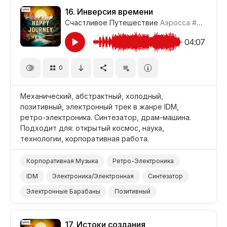
Механический
Наука/Технология/Производство
16.
Инверсия времени
Счастливое Путешествие
Аэросса
#CUP021_16
Открытый Космос
Фильм Научная Фантастика
04:07
0
Механический, абстрактный, холодный,
позитивный, электронный трек в жанре IDM,
ретро-электроника. Синтезатор, драм-машина.
Подходит для: открытый космос, наука,
технологии, корпоративная работа.
Корпоративная Музыка
Ретро-Электроника
IDM
Электроника/Электронная
Синтезатор
Электронные Барабаны
Позитивный
Механический
Абстрактный
Наука/Технология/Производство
Открытый Космос
17.
Истоки создания