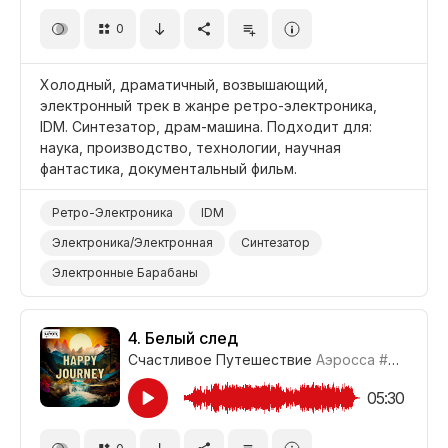
Фильм Историческая Драма
Фильм Фэнтези
0
Фильм/Кино
Драма
Холодный, драматичный, возвышающий,
электронный трек в жанре ретро-электроника,
IDM. Синтезатор, драм-машина. Подходит для:
наука, производство, технологии, научная
фантастика, документальный фильм.
Ретро-Электроника
IDM
Электроника/Электронная
Синтезатор
Электронные Барабаны
Поднимающий Настроение
Драматичный
Наука/Технология/Производство
4.
Белый след
Счастливое Путешествие
Аэросса
#CUP021_4
Фильм Научная Фантастика
Драма
Документальный Фильм
05:30