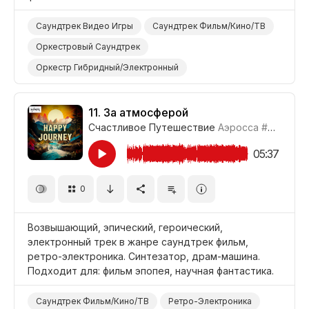
Саундтрек Видео Игры
Саундтрек Фильм/Кино/ТВ
Оркестровый Саундтрек
Оркестр Гибридный/Электронный
Электроника/Электронная
Голосовой/Вокальный Эффект
Синтезатор
11.
За атмосферой
Счастливое Путешествие
Аэросса
#CUP021_11
Струнные
Оркестр
Оркестровая Перкуссия
Барабаны и Перкуссия
Медные
Мощный
05:37
Эпический
Поднимающий Настроение
0
Таинственный
Видео Игры
Война/Военный
Фильм Историческая Драма
Фильм Фэнтези
Возвышающий, эпический, героический,
Фильм/Кино
электронный трек в жанре саундтрек фильм,
ретро-электроника. Синтезатор, драм-машина.
Подходит для: фильм эпопея, научная фантастика.
Саундтрек Фильм/Кино/ТВ
Ретро-Электроника