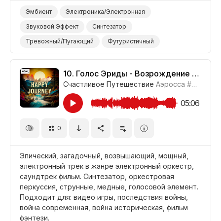
Эмбиент
Электроника/Электронная
Звуковой Эффект
Синтезатор
Тревожный/Пугающий
Футуристичный
Видео Игры
Война/Военный
Наука/Технология/Производство
10.
Голос Эриды - Возрождение из пепла, Часть 2
Счастливое Путешествие
Аэросса
#CUP021_10
Фильм Научная Фантастика
05:06
0
Эпический, загадочный, возвышающий, мощный,
электронный трек в жанре электронный оркестр,
саундтрек фильм. Синтезатор, оркестровая
перкуссия, струнные, медные, голосовой элемент.
Подходит для: видео игры, последствия войны,
война современная, война историческая, фильм
фэнтези.