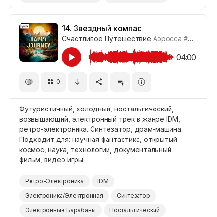
Футуристичный
Неземной
Наука/Технология/Производство
Открытый Космос
14.
Звездный компас
Счастливое Путешествие
Аэросса
#CUP021_14
Фильм Научная Фантастика
Документальный Фильм
04:00
0
Футуристичный, холодный, ностальгический,
возвышающий, электронный трек в жанре IDM,
ретро-электроника. Синтезатор, драм-машина.
Подходит для: научная фантастика, открытый
космос, наука, технологии, документальный
фильм, видео игры.
Ретро-Электроника
IDM
Электроника/Электронная
Синтезатор
Электронные Барабаны
Ностальгический