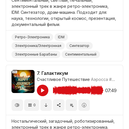
Сентиментальный, светлый, печальный,
электронный трек в жанре ретро-электроника,
IDM. Синтезатор, драм-машина. Подходит для:
наука, технологии, открытый космос, презентация,
документальный фильм.
Ретро-Электроника
IDM
Электроника/Электронная
Синтезатор
Электронные Барабаны
Сентиментальный
Грустный
Наука/Технология/Производство
Открытый Космос
Документальный Фильм
7.
Галактикум
Счастливое Путешествие
Аэросса
#CUP021_7
07:49
0
Ностальгический, загадочный, роботизированный,
электронный трек в жанре ретро-электроника.