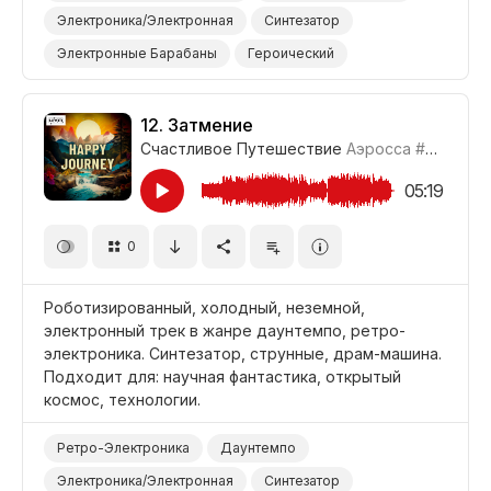
Электроника/Электронная
Синтезатор
Электронные Барабаны
Героический
Эпический
Поднимающий Настроение
Наука/Технология/Производство
12.
Затмение
Счастливое Путешествие
Аэросса
#CUP021_12
Фильм Научная Фантастика
Фильм/Кино
05:19
0
Роботизированный, холодный, неземной,
электронный трек в жанре даунтемпо, ретро-
электроника. Синтезатор, струнные, драм-машина.
Подходит для: научная фантастика, открытый
космос, технологии.
Ретро-Электроника
Даунтемпо
Электроника/Электронная
Синтезатор