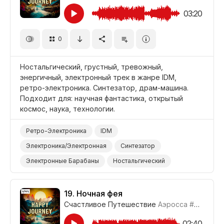
03:20
0
Ностальгический, грустный, тревожный,
энергичный, электронный трек в жанре IDM,
ретро-электроника. Синтезатор, драм-машина.
Подходит для: научная фантастика, открытый
космос, наука, технологии.
Ретро-Электроника
IDM
Электроника/Электронная
Синтезатор
Электронные Барабаны
Ностальгический
Грустный
Энергичный
Наука/Технология/Производство
Открытый Космос
19.
Ночная фея
Счастливое Путешествие
Аэросса
#CUP021_19
Фильм Научная Фантастика
02:40