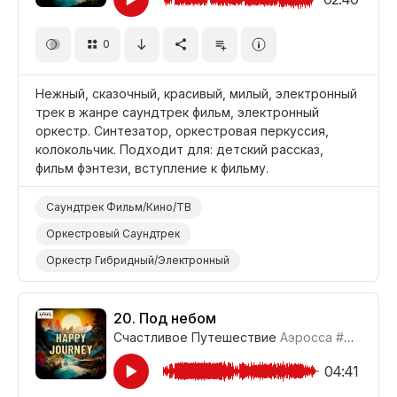
0
Нежный, сказочный, красивый, милый, электронный
трек в жанре саундтрек фильм, электронный
оркестр. Синтезатор, оркестровая перкуссия,
колокольчик. Подходит для: детский рассказ,
фильм фэнтези, вступление к фильму.
Саундтрек Фильм/Кино/ТВ
Оркестровый Саундтрек
Оркестр Гибридный/Электронный
Электроника/Электронная
Детская Музыка
Синтезатор
Оркестр
Оркестровая Перкуссия
20.
Под небом
Счастливое Путешествие
Аэросса
#CUP021_20
Барабаны и Перкуссия
Колокол/Перезвон/Чаймс
Милый
Красивый
Мягкий
04:41
Фильм Вступление
Фильм Фэнтези
Фильм/Кино