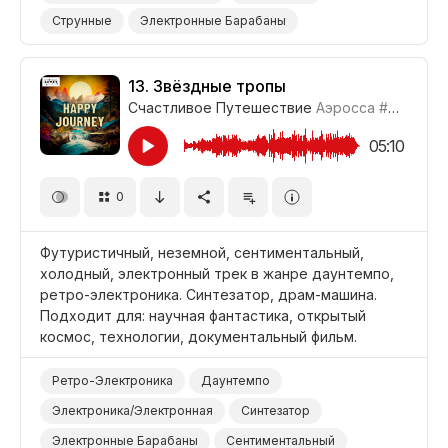
Струнные
Электронные Барабаны
Роботизированный
Неземной
Наука/Технология/Производство
Открытый Космос
13.
Звёздные тропы
Счастливое Путешествие
Аэросса
#CUP021_13
Фильм Научная Фантастика
05:10
0
Футуристичный, неземной, сентиментальный,
холодный, электронный трек в жанре даунтемпо,
ретро-электроника. Синтезатор, драм-машина.
Подходит для: научная фантастика, открытый
космос, технологии, документальный фильм.
Ретро-Электроника
Даунтемпо
Электроника/Электронная
Синтезатор
Электронные Барабаны
Сентиментальный