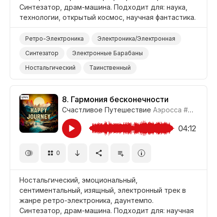
Синтезатор, драм-машина. Подходит для: наука,
технологии, открытый космос, научная фантастика.
Ретро-Электроника
Электроника/Электронная
Синтезатор
Электронные Барабаны
Ностальгический
Таинственный
Роботизированный
Наука/Технология/Производство
Открытый Космос
8.
Гармония бесконечности
Счастливое Путешествие
Аэросса
#CUP021_8
Фильм Научная Фантастика
04:12
0
Ностальгический, эмоциональный,
сентиментальный, изящный, электронный трек в
жанре ретро-электроника, даунтемпо.
Синтезатор, драм-машина. Подходит для: научная