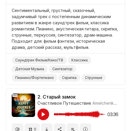
Сентиментальный, грустный, сказочный,
задумчивый трек с постепенным динамическим
развитием в жанре саундтрек фильм, классика
романтизм. Пианино, акустическая гитара, скрипка,
струнные, перкуссия, синтезатор, драм-машина.
Подходит для: фильм фэнтези, историческая
драма, детский рассказ, мультфильм.
Саундтрек Фильм/Кино/ТВ
Классика
Детская Музыка
Синтезатор
Пианино/Фортепиано
Скрипка
Струнные
Гитара/Акустическая
Электронные Барабаны
Барабаны и Перкуссия
Сентиментальный
2.
Старый замок
Счастливое Путешествие
Amelchenko
#CUP0
Задумчивый
Грустный
Мечтательный
Фильм Историческая Драма
Фильм Фэнтези
03:36
Фильм Анимация
Фильм/Кино
Драма
0
Мультфильм
Дети