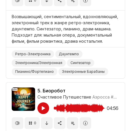
0
Возвышающий, сентиментальный, вдохновляющий,
электронный трек в жанре ретро-электроника,
даунтемпо. Синтезатор, пианино, драм-машина.
Подходит для: мыльная опера, документальный
фильм, фильм романтика, драма ностальгия.
Ретро-Электроника
Даунтемпо
Электроника/Электронная
Синтезатор
Пианино/Фортепиано
Электронные Барабаны
Сентиментальный
Романтический
Ностальгический
Поднимающий Настроение
5.
Биоробот
Счастливое Путешествие
Аэросса
#CUP021_5
Вдохновляющий
Фильм Мыльная Опера
Фильм Романтика
Фильм/Кино
04:56
Драма Печаль/Ностальгия
Драма
0
Документальный Фильм