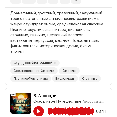
Драматичный, грустный, тревожный, задумчивый
трек с постепенным динамическим развитием в
жанре саундтрек фильм, средневековая классика.
Пианино, акустическая гитара, виолончель,
струнные, пианино, церковный колокол,
кастаньеты, перкуссия, медные. Подходит для:
фильм фэнтези, историческая драма, фильм
эпопея.
Саундтрек Фильм/Кино/ТВ
Средневековая Классика
Классика
Пианино/Фортепиано
Виолончель
Струнные
Гитара/Акустическая
Кастаньеты
Барабаны и Перкуссия
Церковный Колокол
3.
Арпсодия
Счастливое Путешествие
Аэросса
#CUP021_3
Колокол/Перезвон/Чаймс
Медные
Эпический
Задумчивый
Грустный
Драматичный
03:41