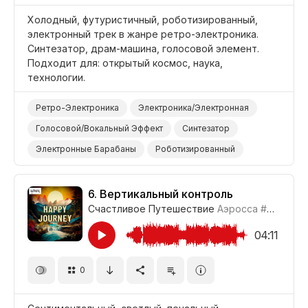
Холодный, футуристичный, роботизированный,
электронный трек в жанре ретро-электроника.
Синтезатор, драм-машина, голосовой элемент.
Подходит для: открытый космос, наука,
технологии.
Ретро-Электроника
Электроника/Электронная
Голосовой/Вокальный Эффект
Синтезатор
Электронные Барабаны
Роботизированный
Футуристичный
Наука/Технология/Производство
Открытый Космос
6.
Вертикальный контроль
Счастливое Путешествие
Аэросса
#CUP021_6
04:11
0