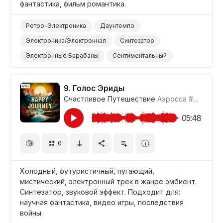
фантастика, фильм романтика.
Ретро-Электроника
Даунтемпо
Электроника/Электронная
Синтезатор
Электронные Барабаны
Сентиментальный
Романтический
Ностальгический
Наука/Технология/Производство
9.
Голос Эриды
Счастливое Путешествие
Аэросса
#CUP021_9
Фильм Научная Фантастика
Фильм Романтика
Фильм/Кино
05:48
0
Холодный, футуристичный, пугающий,
мистический, электронный трек в жанре эмбиент.
Синтезатор, звуковой эффект. Подходит для:
научная фантастика, видео игры, последствия
войны.