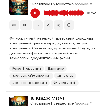
Счастливое Путешествие
Аэросса
#CUP021_17
Корпоративная Работа
Бизнес/Корпоративный
06:52
0
Футуристичный, неземной, тревожный, холодный,
электронный трек в жанре даунтемпо, ретро-
электроника. Синтезатор, драм-машина. Подходит
для: научная фантастика, открытый космос,
технологии, документальный фильм.
Ретро-Электроника
Даунтемпо
Электроника/Электронная
Синтезатор
Электронные Барабаны
Футуристичный
Неземной
Наука/Технология/Производство
Открытый Космос
Фильм Научная Фантастика
18.
Квадро плазма
Счастливое Путешествие
Аэросса
#CUP021_18
Документальный Фильм