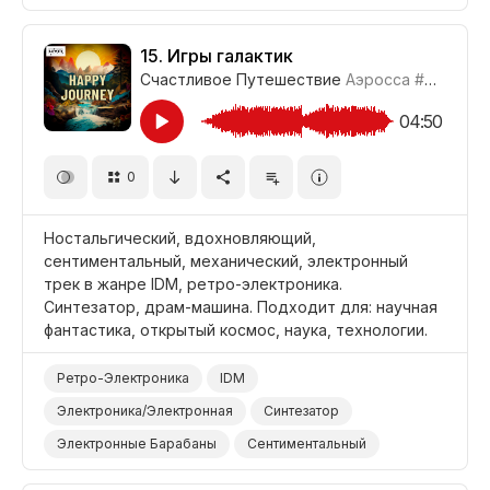
Поднимающий Настроение
Футуристичный
Видео Игры
Наука/Технология/Производство
15.
Игры галактик
Счастливое Путешествие
Аэросса
#CUP021_15
Открытый Космос
Фильм Научная Фантастика
Документальный Фильм
04:50
0
Ностальгический, вдохновляющий,
сентиментальный, механический, электронный
трек в жанре IDM, ретро-электроника.
Синтезатор, драм-машина. Подходит для: научная
фантастика, открытый космос, наука, технологии.
Ретро-Электроника
IDM
Электроника/Электронная
Синтезатор
Электронные Барабаны
Сентиментальный
Ностальгический
Вдохновляющий