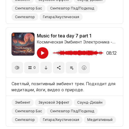
Синтезатор Бас
Синтезатор Пэд/Подклад
Синтезатор
Гитара/Акустическая
Жизнерадостный/Яркий
Позитивный
Медитативный
Йога
Медитация
Природа
Music for tea day 7 part 1
Космическая Эмбиент Электроника - Часть 1
08:12
0
Светлый, позитивный эмбиент трек. Подходит для
медитации, йоги, видео о природе.
Эмбиент
Звуковой Эффект
Саунд-Дизайн
Синтезатор Бас
Синтезатор Пэд/Подклад
Синтезатор
Гитара/Акустическая
Медитативный
Позитивный
Прохладный
Природа
Йога