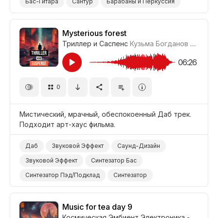
Бас-Гитара
Сантур
Барабаны и Перкуссия
Ностальгический
Причудливый/Необычный
Позитивный
Нейтральный
Беспечный
Mysterious forest
Триллер и Саспенс
Кузьма Богданов
#LRPX0
Кулинария/Еда
Пустыня
Море
Тропический
Путешествие
06:26
0
Мистический, мрачный, обеспокоенный Даб трек.
Подходит арт-хаус фильма.
Даб
Звуковой Эффект
Саунд-Дизайн
Звуковой Эффект
Синтезатор Бас
Синтезатор Пэд/Подклад
Синтезатор
Электронные Барабаны
Темный/Мрачный
Беспокоящий
Фильм Арт-Хаус
Фильм/Кино
Music for tea day 9
Космическая Эмбиент Электроника - Часть 1