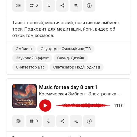
0
Таинственный, мистический, позитивный эмбиент
трек. Подходит для медитации, йоги, видео об
открытом космосе.
Эмбиент
Саундтрек Фильм/Кино/ТВ
Звуковой Эффект
Саунд-Дизайн
Синтезатор Бас
Синтезатор Пэд/Подклад
Синтезатор
Медитативный
Позитивный
Таинственный
Открытый Космос
Йога
Music for tea day 8 part 1
Космическая Эмбиент Электроника - Часть 1
Медитация
11:01
0