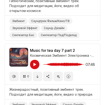
Гипнотический, позитивный эмбиент трек.
Подходит для медитации, йоги, видео об
открытом космосе.
Эмбиент
Саундтрек Фильм/Кино/ТВ
Звуковой Эффект
Саунд-Дизайн
Синтезатор Бас
Синтезатор Пэд/Подклад
Синтезатор
Медитативный
Позитивный
Гипнотичный
Открытый Космос
Йога
Music for tea day 7 part 2
Космическая Эмбиент Электроника - Часть 1
Медитация
07:48
0
Жизнерадостный, позитивный эмбиент трек.
Подходит для медитации, йоги, видео о природе.
Эмбиент
Звуковой Эффект
Саунд-Дизайн