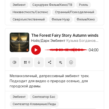
Эмбиент
Саундтрек Фильм/Кино/ТВ
Рояль
Неизвестность/Саспенс
Странный/Психоделичный
Сверхъестественный
Фильм Нуар
Фильм/Кино
Драма Напряжение/Саспенс
The Forest Fairy Story Autumn winds
Нойз/Дарк Эмбиент
Кузьма Богданов
#LRPX0
04:00
0
Меланхоличный, депрессивный эмбиент трек.
Подходит для видео о природе осенью, для
городской драмы.
Эмбиент
Синтезатор Бас
Синтезатор Клавишные/Лиды