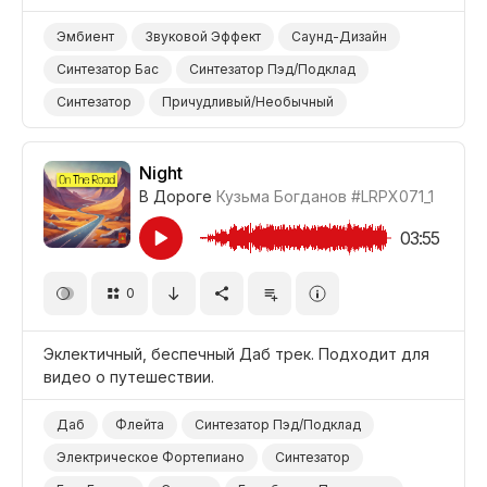
Эмбиент
Звуковой Эффект
Саунд-Дизайн
Синтезатор Бас
Синтезатор Пэд/Подклад
Синтезатор
Причудливый/Необычный
Позитивный
Медитативный
Жара
Джунгли
Лес
Пустыня
Рассвет
Медитация
Йога
Night
В Дороге
Кузьма Богданов
#LRPX071_1
03:55
0
Эклектичный, беспечный Даб трек. Подходит для
видео о путешествии.
Даб
Флейта
Синтезатор Пэд/Подклад
Электрическое Фортепиано
Синтезатор