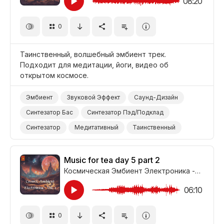
08:20
0
Таинственный, волшебный эмбиент трек.
Подходит для медитации, йоги, видео об
открытом космосе.
Эмбиент
Звуковой Эффект
Саунд-Дизайн
Синтезатор Бас
Синтезатор Пэд/Подклад
Синтезатор
Медитативный
Таинственный
Волшебный
Открытый Космос
Йога
Медитация
Music for tea day 5 part 2
Космическая Эмбиент Электроника - Часть 1
06:10
0