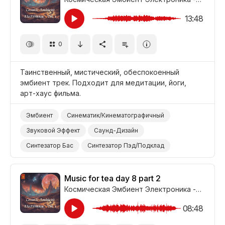
13:48
0
Таинственный, мистический, обеспокоенный
эмбиент трек. Подходит для медитации, йоги,
арт-хаус фильма.
Эмбиент
Синематик/Кинематографичный
Звуковой Эффект
Саунд-Дизайн
Синтезатор Бас
Синтезатор Пэд/Подклад
Синтезатор
Медитативный
Таинственный
Беспокоящий
Йога
Медитация
Music for tea day 8 part 2
Космическая Эмбиент Электроника - Часть 1
Фильм Арт-Хаус
Фильм/Кино
08:48