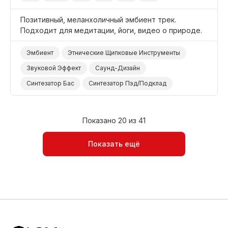
Позитивный, меланхоличный эмбиент трек.
Подходит для медитации, йоги, видео о природе.
Эмбиент
Этнические Щипковые Инструменты
Звуковой Эффект
Саунд-Дизайн
Синтезатор Бас
Синтезатор Пэд/Подклад
Синтезатор
Меланхоличный
Медитативный
Позитивный
Природа
Йога
Медитация
Показано 20 из 41
Показать ещё