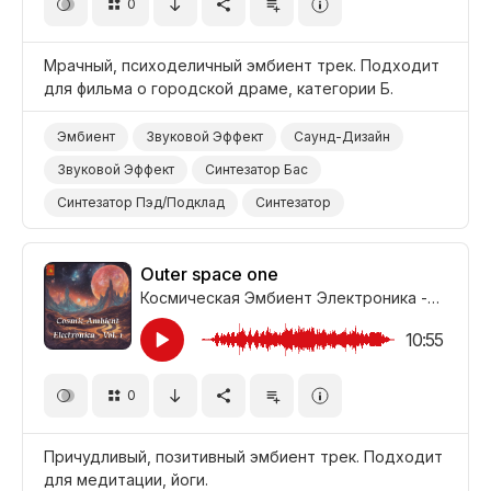
0
Мрачный, психоделичный эмбиент трек. Подходит
для фильма о городской драме, категории Б.
Эмбиент
Звуковой Эффект
Саунд-Дизайн
Звуковой Эффект
Синтезатор Бас
Синтезатор Пэд/Подклад
Синтезатор
Гитара/Акустическая
Темный/Мрачный
Странный/Психоделичный
Фильм/Кино
Outer space one
Космическая Эмбиент Электроника - Часть 1
Драма Городская
Драма
10:55
0
Причудливый, позитивный эмбиент трек. Подходит
для медитации, йоги.