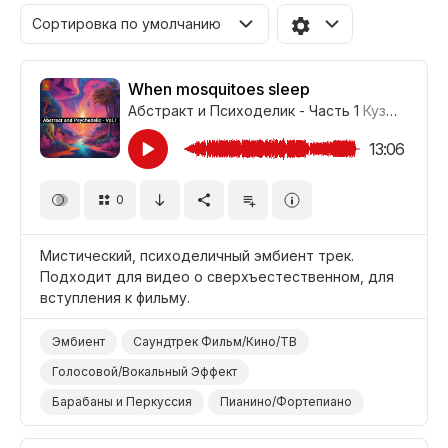
Сортировка по умолчанию
When mosquitoes sleep
Абстракт и Психоделик - Часть 1
Кузьма Богданов
13:06
0
Мистический, психоделичный эмбиент трек.
Подходит для видео о сверхъестественном, для
вступления к фильму.
Эмбиент
Саундтрек Фильм/Кино/ТВ
Голосовой/Вокальный Эффект
Барабаны и Перкуссия
Пианино/Фортепиано
Синтезатор Пэд/Подклад
Синтезатор