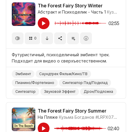
Звуковой Эффект
Дрон/Подложка
The Forest Fairy Story Winter
Абстракт и Психоделик - Часть 1
Кузьма Богданов
Медитативный
Задумчивый
Странный/Психоделичный
Сверхъестественный
02:55
Природа
Йога
Медитация
0
Фильм Вступление
Фильм/Кино
Футуристичный, психоделичный эмбиент трек.
Подходит для видео о сверхъестественном.
Эмбиент
Саундтрек Фильм/Кино/ТВ
Пианино/Фортепиано
Синтезатор Пэд/Подклад
Синтезатор
Звуковой Эффект
Дрон/Подложка
Странный/Психоделичный
Сверхъестественный
Футуристичный
The Forest Fairy Story Summer
На Пляже
Кузьма Богданов
#LRPX070_5
Драма Жуткое/Сверхъестественное
Фильм Научная Фантастика
Дикая Природа
02:40