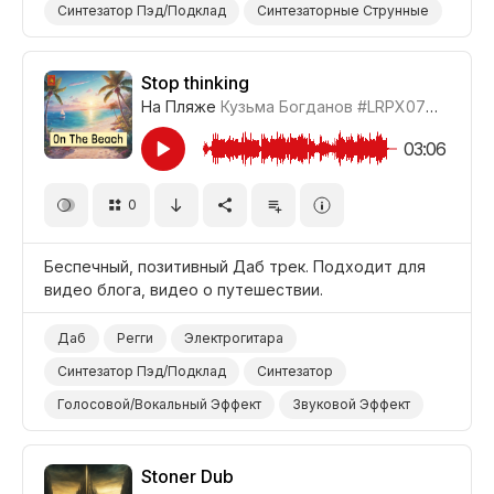
Синтезатор Пэд/Подклад
Синтезаторные Струнные
Синтезатор
Саунд-Дизайн
Звуковой Эффект
Рояль
Одинокий
Странный/Психоделичный
Stop thinking
На Пляже
Кузьма Богданов
#LRPX070_4
Странный/Непонятный
Меланхоличный
Природа
Драма Городская
Драма
03:06
0
Беспечный, позитивный Даб трек. Подходит для
видео блога, видео о путешествии.
Даб
Регги
Электрогитара
Синтезатор Пэд/Подклад
Синтезатор
Голосовой/Вокальный Эффект
Звуковой Эффект
Беспечный
Позитивный
Видеоблог
Путешествие
Stoner Dub