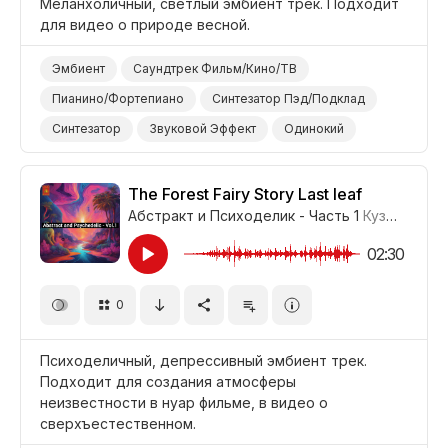
Меланхоличный, светлый эмбиент трек. Подходит
для видео о природе весной.
Эмбиент
Саундтрек Фильм/Кино/ТВ
Пианино/Фортепиано
Синтезатор Пэд/Подклад
Синтезатор
Звуковой Эффект
Одинокий
Беспечный
Меланхоличный
Весна
Природа
The Forest Fairy Story Last leaf
Абстракт и Психоделик - Часть 1
Кузьма Богданов
02:30
0
Психоделичный, депрессивный эмбиент трек.
Подходит для создания атмосферы
неизвестности в нуар фильме, в видео о
сверхъестественном.