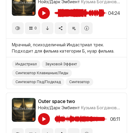
Нойз/Дарк Эмбиент
Кузьма Богданов
#LRPX0
04:24
0
Мрачный, психоделичный Индастриал трек.
Подходит для фильма категории Б, нуар фильма.
Индастриал
Звуковой Эффект
Синтезатор Клавишные/Лиды
Синтезатор Пэд/Подклад
Синтезатор
Барабаны и Перкуссия
Темный/Мрачный
Странный/Психоделичный
Фильм Нуар
Outer space two
Нойз/Дарк Эмбиент
Кузьма Богданов
#LRPX0
Фильм Категории Б
Фильм/Кино
06:11