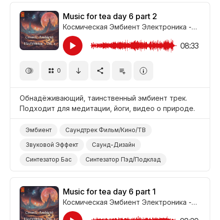
Медитация
Music for tea day 6 part 2
Космическая Эмбиент Электроника - Часть 1
08:33
0
Обнадёживающий, таинственный эмбиент трек.
Подходит для медитации, йоги, видео о природе.
Эмбиент
Саундтрек Фильм/Кино/ТВ
Звуковой Эффект
Саунд-Дизайн
Синтезатор Бас
Синтезатор Пэд/Подклад
Синтезатор
Медитативный
Таинственный
Природа
Йога
Медитация
Music for tea day 6 part 1
Космическая Эмбиент Электроника - Часть 1