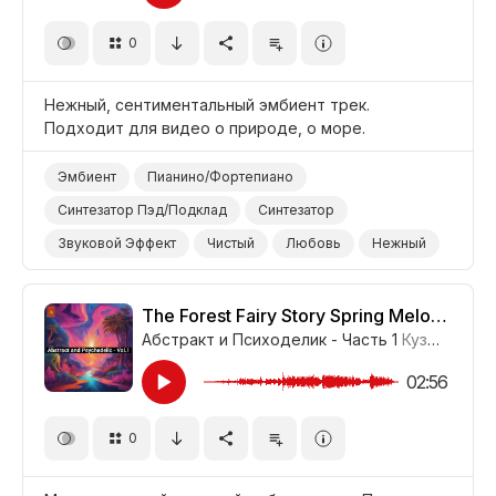
0
Нежный, сентиментальный эмбиент трек.
Подходит для видео о природе, о море.
Эмбиент
Пианино/Фортепиано
Синтезатор Пэд/Подклад
Синтезатор
Звуковой Эффект
Чистый
Любовь
Нежный
Видео Игры
Воздух/Облака
Море
Природа
The Forest Fairy Story Spring Melody
Абстракт и Психоделик - Часть 1
Кузьма Богданов
02:56
0