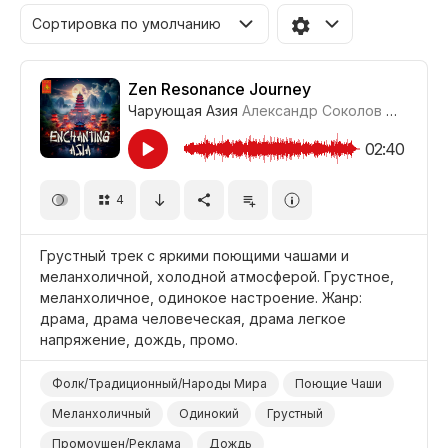
Сортировка по умолчанию
Zen Resonance Journey
Чарующая Азия
Александр Соколов
#LRPX06
02:40
4
Грустный трек с яркими поющими чашами и
меланхоличной, холодной атмосферой. Грустное,
меланхоличное, одинокое настроение. Жанр:
драма, драма человеческая, драма легкое
напряжение, дождь, промо.
Фолк/Традиционный/Народы Мира
Поющие Чаши
Меланхоличный
Одинокий
Грустный
Промоушен/Реклама
Дождь