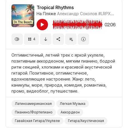
Фильм/Кино
Младенец
Колыбельная
Дети
Tropical Rhythms
На Пляже
Александр Соколов
#LRPX070_40
02:06
4
Оптимистичный, летний трек с яркой укулеле,
позитивным аккордеоном, мягким пианино, бодрой
ритм секцией, хлопками и красивой акустической
гитарой. Позитивное, оптимистичное,
вдохновляющее настроение. Жанр: лето,
каникулы, море, природа, комедия, романтика,
промо, видеоблог, путешествие.
Латиноамериканская
Легкая Музыка
Пианино/Фортепиано
Аккордеон
Гавайская Гитара/Укулеле
Гитара/Акустическая