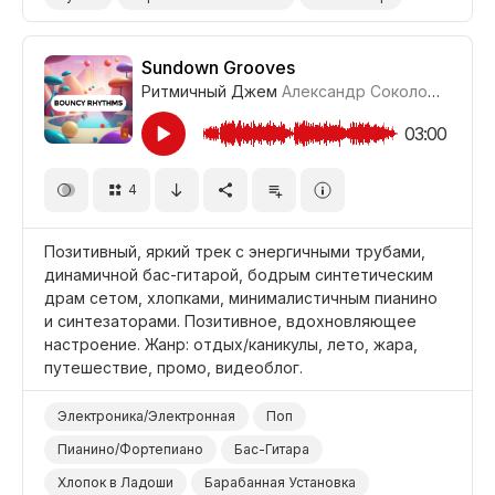
Оптимистичный
Жизнерадостный/Яркий
Позитивный
Промоушен/Реклама
Видеоблог
Sundown Grooves
Ритмичный Джем
Александр Соколов
#LRPX
Лето
Море
Жара
Путешествие
Отдых/Отпуск/Каникулы
Фильм Семейный
03:00
Фильм/Кино
Комедия
4
Позитивный, яркий трек с энергичными трубами,
динамичной бас-гитарой, бодрым синтетическим
драм сетом, хлопками, минималистичным пианино
и синтезаторами. Позитивное, вдохновляющее
настроение. Жанр: отдых/каникулы, лето, жара,
путешествие, промо, видеоблог.
Электроника/Электронная
Поп
Пианино/Фортепиано
Бас-Гитара
Хлопок в Ладоши
Барабанная Установка