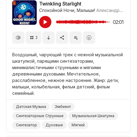
Уверенный
Энергичный
Twinkling Starlight
Спокойной Ночи, Малыши!
Александр Соколов
Жизнерадостный/Яркий
Фон Ночной Клуб
Промоушен/Реклама
Видеоблог
Фильм/Кино
02:01
Фон Вечеринка
Фон/Окружение
2
Воздушный, чарующий трек с нежной музыкальной
шкатулкой, парящими синтезаторами,
минималистичными струнными и мягкими
деревянными духовыми. Мечтательное,
расслабленное, нежное настроение. Жанр: дети,
малыши, колыбельная, фильм детский, фильм
семейный.
Детская Музыка
Эмбиент
Синтезаторные Струнные
Музыкальная Шкатулка
Синтезатор
Духовые
Мягкий
Мечтательный
Неземной
Фильм Семейный