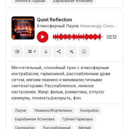
Хлопок в Ладоши
Барабанная Установка
Синтезатор
Мотивирующий
Вдохновляющий
Жизнерадостный/Яркий
Показать/Раскрыть
Quiet Reflection
Атмосферный Лаунж
Александр Соколов
#LR
Промоушен/Реклама
Видеоблог
Досуг/Стиль Жизни
Бизнес/Корпоративный
02:12
4
Мечтательный, спокойный трек с атмосферным
контрабасом, гармоникой, расслабленным драм
сетом, мягким пианино и минималистичными
синтезаторами. Расслабленное, нежное
настроение. Жанр: фильм, романтика, отпуск/
каникулы, показать/раскрыть, фон.
Лаунж
Пианино/Фортепиано
Контрабас
Барабанная Установка
Губная Гармошка
Синтезатор
Расслабленный
Мягкий