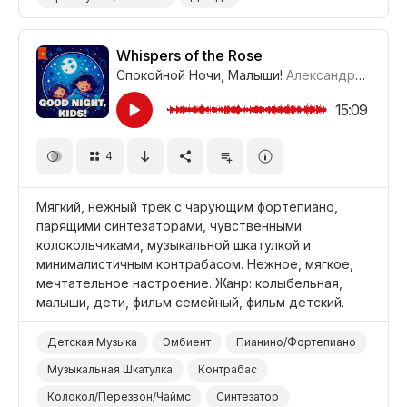
Фильм Человеческая Драма/Трагедия
Драма Напряжение/Саспенс
Whispers of the Rose
Спокойной Ночи, Малыши!
Александр Соколов
Драма Легкое Напряжение
Драма
15:09
4
Мягкий, нежный трек с чарующим фортепиано,
парящими синтезаторами, чувственными
колокольчиками, музыкальной шкатулкой и
минималистичным контрабасом. Нежное, мягкое,
мечтательное настроение. Жанр: колыбельная,
малыши, дети, фильм семейный, фильм детский.
Детская Музыка
Эмбиент
Пианино/Фортепиано
Музыкальная Шкатулка
Контрабас
Колокол/Перезвон/Чаймс
Синтезатор