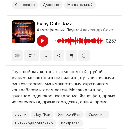
Синтезатор
Духовые
Мечтательный
Расслабленный
Прохладный
Показать/Раскрыть
Досуг/Стиль Жизни
Rainy Cafe Jazz
Атмосферный Лаунж
Александр Соколов
#LR
Фильм Романтика
Фильм Дорожное Кино
Фильм Семейный
Фильм/Кино
02:57
4
Грустный лаунж трек с атмосферной трубой,
мягким, меланхоличным пианино, футуристичными
синтезаторами, минималистичным скрэтчингом,
контрабасом и драм сетом. Меланхоличное,
грустное, одинокое настроение. Жанр: фон, драма
человеческая, драма городская, фильм, промо.
Лаунж
Лоу-Фай
Хип-Хоп/Рэп
Скрэтчинг
Пианино/Фортепиано
Контрабас