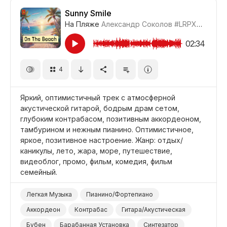
Позитивный
Особые Случаи/Мероприятия
Sunny Smile
На Пляже
Александр Соколов
#LRPX070_35
Путешествие
Фильм Приключение
Комедия
02:34
4
Яркий, оптимистичный трек с атмосферной
акустической гитарой, бодрым драм сетом,
глубоким контрабасом, позитивным аккордеоном,
тамбурином и нежным пианино. Оптимистичное,
яркое, позитивное настроение. Жанр: отдых/
каникулы, лето, жара, море, путешествие,
видеоблог, промо, фильм, комедия, фильм
семейный.
Легкая Музыка
Пианино/Фортепиано
Аккордеон
Контрабас
Гитара/Акустическая
Бубен
Барабанная Установка
Синтезатор