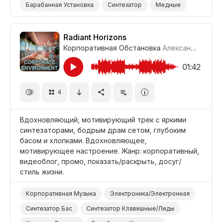
Барабанная Установка
Синтезатор
Медные
Меланхоличный
Одинокий
Грустный
Промоушен/Реклама
Radiant Horizons
Корпоративная Обстановка
Александр Соколов
Фильм Человеческая Драма/Трагедия
Фильм/Кино
Драма Городская
Драма
01:42
Фон Помещение/Холл
Фон/Окружение
4
Вдохновляющий, мотивирующий трек с яркими
синтезаторами, бодрым драм сетом, глубоким
басом и хлопками. Вдохновляющее,
мотивирующее настроение. Жанр: корпоративный,
видеоблог, промо, показать/раскрыть, досуг/
стиль жизни.
Корпоративная Музыка
Электроника/Электронная
Синтезатор Бас
Синтезатор Клавишные/Лиды