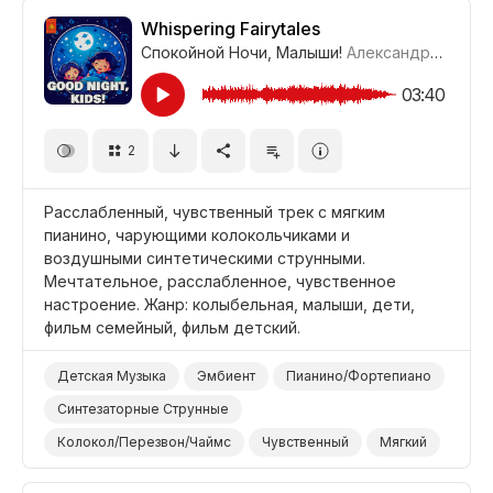
Новости/Репортаж
Фон/Окружение
Whispering Fairytales
Спокойной Ночи, Малыши!
Александр Соколов
03:40
2
Расслабленный, чувственный трек с мягким
пианино, чарующими колокольчиками и
воздушными синтетическими струнными.
Мечтательное, расслабленное, чувственное
настроение. Жанр: колыбельная, малыши, дети,
фильм семейный, фильм детский.
Детская Музыка
Эмбиент
Пианино/Фортепиано
Синтезаторные Струнные
Колокол/Перезвон/Чаймс
Чувственный
Мягкий
Мечтательный
Неземной
Фильм Семейный