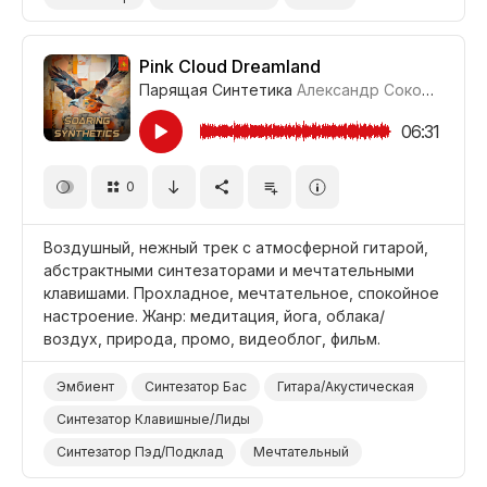
Мечтательный
Спокойный
Фон Помещение/Холл
Отдых/Отпуск/Каникулы
Pink Cloud Dreamland
Парящая Синтетика
Александр Соколов
#LR
Фильм Романтика
Фильм/Кино
Фон/Окружение
Показать/Раскрыть
06:31
0
Воздушный, нежный трек с атмосферной гитарой,
абстрактными синтезаторами и мечтательными
клавишами. Прохладное, мечтательное, спокойное
настроение. Жанр: медитация, йога, облака/
воздух, природа, промо, видеоблог, фильм.
Эмбиент
Синтезатор Бас
Гитара/Акустическая
Синтезатор Клавишные/Лиды
Синтезатор Пэд/Подклад
Мечтательный
Спокойный
Прохладный
Промоушен/Реклама