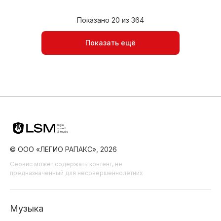
Видеоблог
Воздух/Облака
Природа
Йога
Показано 20 из 364
Медитация
Фильм/Кино
Показать ещё
© ООО «ЛЕГИО РАПАКС», 2026
Сервис может содержать контент, не
предназначенный для несовершеннолетних
Музыка