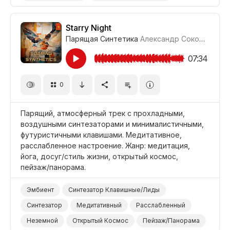
Медные
Синтезатор
Энергичный
Вдохновляющий
Позитивный
Starry Night
Парящая Синтетика
Александр Соколов
#LR
Промоушен/Реклама
Видеоблог
Лето
Жара
Путешествие
Отдых/Отпуск/Каникулы
07:34
0
Парящий, атмосферный трек с прохладными,
воздушными синтезаторами и минималистичными,
футуристичными клавишами. Медитативное,
расслабленное настроение. Жанр: медитация,
йога, досуг/стиль жизни, открытый космос,
пейзаж/панорама.
Эмбиент
Синтезатор Клавишные/Лиды
Синтезатор
Медитативный
Расслабленный
Неземной
Открытый Космос
Пейзаж/Панорама