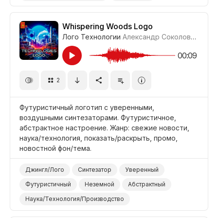
Чувственный
Мягкий
Мечтательный
Фильм Семейный
Фильм/Кино
Младенец
Whispering Woods Logo
Лого Технологии
Александр Соколов
#LRPX0
Колыбельная
Дети
00:09
2
Футуристичный логотип с уверенными,
воздушными синтезаторами. Футуристичное,
абстрактное настроение. Жанр: свежие новости,
наука/технология, показать/раскрыть, промо,
новостной фон/тема.
Джингл/Лого
Синтезатор
Уверенный
Футуристичный
Неземной
Абстрактный
Наука/Технология/Производство
Показать/Раскрыть
Промоушен/Реклама