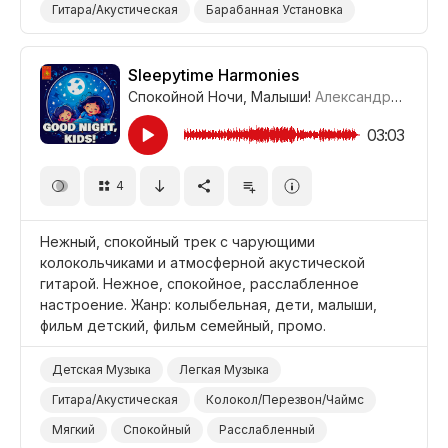
Гитара/Акустическая
Барабанная Установка
Романтический
Мягкий
Расслабленный
Промоушен/Реклама
Видеоблог
Sleepytime Harmonies
Спокойной Ночи, Малыши!
Александр Соколов
Отдых/Отпуск/Каникулы
Досуг/Стиль Жизни
Фильм Романтика
Фильм/Кино
03:03
4
Нежный, спокойный трек с чарующими
колокольчиками и атмосферной акустической
гитарой. Нежное, спокойное, расслабленное
настроение. Жанр: колыбельная, дети, малыши,
фильм детский, фильм семейный, промо.
Детская Музыка
Легкая Музыка
Гитара/Акустическая
Колокол/Перезвон/Чаймс
Мягкий
Спокойный
Расслабленный