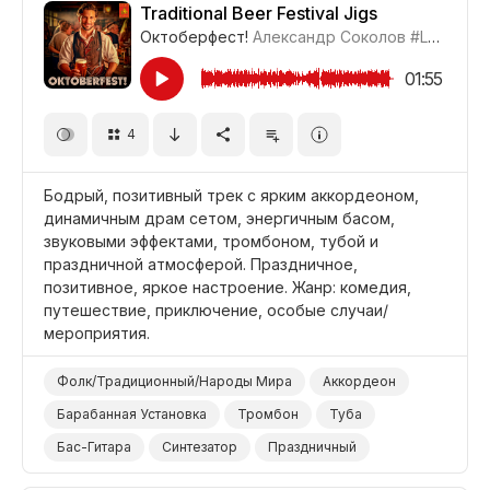
Traditional Beer Festival Jigs
Октоберфест!
Александр Соколов
#LRPX0705_1
01:55
4
Бодрый, позитивный трек с ярким аккордеоном,
динамичным драм сетом, энергичным басом,
звуковыми эффектами, тромбоном, тубой и
праздничной атмосферой. Праздничное,
позитивное, яркое настроение. Жанр: комедия,
путешествие, приключение, особые случаи/
мероприятия.
Фолк/Традиционный/Народы Мира
Аккордеон
Барабанная Установка
Тромбон
Туба
Бас-Гитара
Синтезатор
Праздничный
Энергичный
Жизнерадостный/Яркий