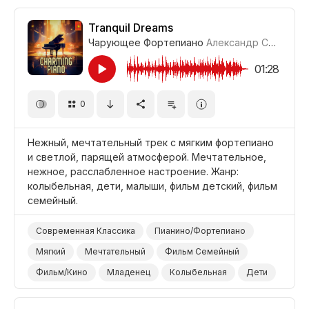
Хлопок в Ладоши
Бас-Гитара
Барабанная Установка
Синтезатор
Tranquil Dreams
Чарующее Фортепиано
Александр Соколов
Оптимистичный
Вдохновляющий
Жизнерадостный/Яркий
Позитивный
01:28
Промоушен/Реклама
Видеоблог
Лето
0
Море
Природа
Путешествие
Отдых/Отпуск/Каникулы
Фильм Романтика
Нежный, мечтательный трек с мягким фортепиано
Комедия
и светлой, парящей атмосферой. Мечтательное,
нежное, расслабленное настроение. Жанр:
колыбельная, дети, малыши, фильм детский, фильм
семейный.
Современная Классика
Пианино/Фортепиано
Мягкий
Мечтательный
Фильм Семейный
Фильм/Кино
Младенец
Колыбельная
Дети