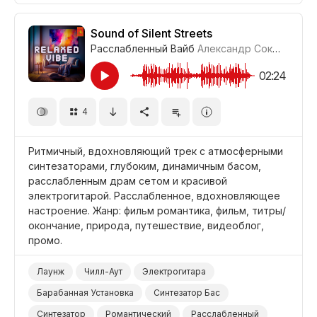
Йога
Медитация
Досуг/Стиль Жизни
Sound of Silent Streets
Расслабленный Вайб
Александр Соколов
#LR
02:24
4
Ритмичный, вдохновляющий трек с атмосферными
синтезаторами, глубоким, динамичным басом,
расслабленным драм сетом и красивой
электрогитарой. Расслабленное, вдохновляющее
настроение. Жанр: фильм романтика, фильм, титры/
окончание, природа, путешествие, видеоблог,
промо.
Лаунж
Чилл-Аут
Электрогитара
Барабанная Установка
Синтезатор Бас
Синтезатор
Романтический
Расслабленный