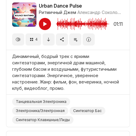
Фильм/Кино
Младенец
Колыбельная
Дети
Urban Dance Pulse
Ритмичный Джем
Александр Соколов
#LRPX
01:11
4
Динамичный, бодрый трек с яркими
синтезаторами, энергичной драм машиной,
глубоким басом и воздушными, футуристичными
синтезаторами. Энергичное, уверенное
настроение. Жанр: фильм, фон, вечеринка, ночной
клуб, видеоблог, промо.
Танцевальная Электроника
Электроника/Электронная
Синтезатор Бас
Синтезатор Клавишные/Лиды
Синтезатор Пэд/Подклад
Электронные Барабаны