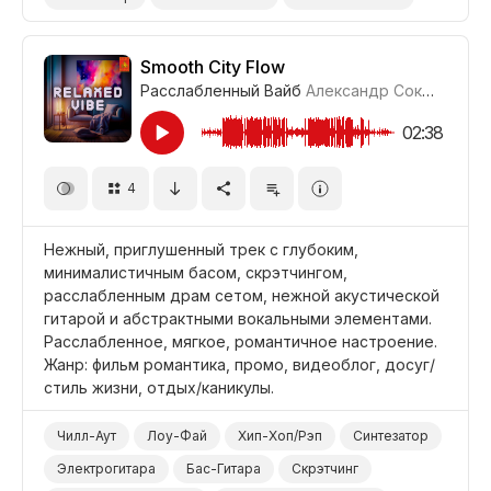
Вдохновляющий
Промоушен/Реклама
Видеоблог
Природа
Путешествие
Smooth City Flow
Расслабленный Вайб
Александр Соколов
#LR
Фильм Романтика
Фильм Титры/Окончание
Фильм/Кино
02:38
4
Нежный, приглушенный трек с глубоким,
минималистичным басом, скрэтчингом,
расслабленным драм сетом, нежной акустической
гитарой и абстрактными вокальными элементами.
Расслабленное, мягкое, романтичное настроение.
Жанр: фильм романтика, промо, видеоблог, досуг/
стиль жизни, отдых/каникулы.
Чилл-Аут
Лоу-Фай
Хип-Хоп/Рэп
Синтезатор
Электрогитара
Бас-Гитара
Скрэтчинг