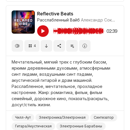
Промоушен/Реклама
Фильм Семейный
Фильм/Кино
Младенец
Колыбельная
Дети
Reflective Beats
Расслабленный Вайб
Александр Соколов
#LR
02:39
4
Мечтательный, мягкий трек с глубоким басом,
яркими деревянными духовыми, атмосферными
синт лидами, воздушными синт пэдами,
акустической гитарой и драм машиной.
Расслабленное, мечтательное, прохладное
настроение. Жанр: романтика, фильм, фильм
семейный, дорожное кино, показать/раскрыть,
досуг/стиль жизни.
Чилл-Аут
Электроника/Электронная
Синтезатор
Гитара/Акустическая
Электронные Барабаны