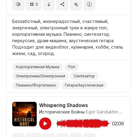
0
Беззаботный, жизнерадостный, счастливый,
энергичный, электронный трек в жанре поп,
корпоративная музыка. Пианино, синтезатор,
перкуссия, драм-машина, акустическая гитара.
Подходит для: видеоблог, кулинария, хобби, стиль
жизни, сад, огород.
Корпоративная Музыка
Поп
Электроника/Электронная
Синтезатор
Пианино/Фортепиано
Гитара/Акустическая
Электронные Барабаны
Барабаны и Перкуссия
Энергичный
Счастливый
Беспечный
Whispering Shadows
Исторические Войны
Egor Gandukhin
#LRPX07
Видеоблог
Сад/Отдых
Досуг/Стиль Жизни
Бизнес/Корпоративный
02:09