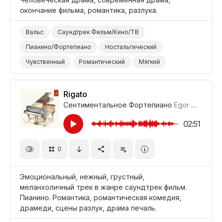
окончание фильма, романтика, разлука.
Вальс
Саундтрек Фильм/Кино/ТВ
Пианино/Фортепиано
Ностальгический
Чувственный
Романтический
Мягкий
Грустный
Фильм Титры/Окончание
Фильм Романтика
Фильм Современная Драма
Rigato
Сентиментальное Фортепиано
Egor Gandukhin
Фильм Человеческая Драма/Трагедия
Драма
02:51
0
Эмоциональный, нежный, грустный,
меланхоличный трек в жанре саундтрек фильм.
Пианино. Романтика, романтическая комедия,
драмеди, сцены разлук, драма печаль.