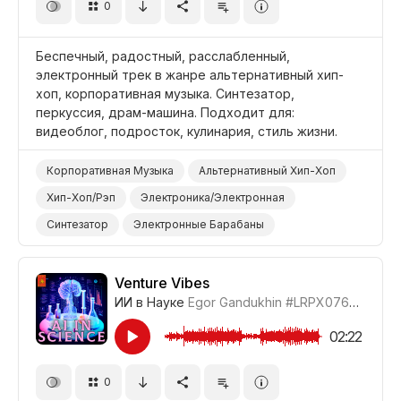
0
Беспечный, радостный, расслабленный,
электронный трек в жанре альтернативный хип-
хоп, корпоративная музыка. Синтезатор,
перкуссия, драм-машина. Подходит для:
видеоблог, подросток, кулинария, стиль жизни.
Корпоративная Музыка
Альтернативный Хип-Хоп
Хип-Хоп/Рэп
Электроника/Электронная
Синтезатор
Электронные Барабаны
Барабаны и Перкуссия
Веселый/Радостный
Беспечный
Видеоблог
Досуг/Стиль Жизни
Venture Vibes
ИИ в Науке
Egor Gandukhin
#LRPX0766_10
Подросток
Бизнес/Корпоративный
02:22
0