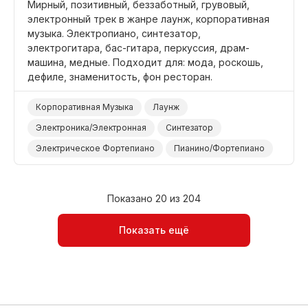
Мирный, позитивный, беззаботный, грувовый,
электронный трек в жанре лаунж, корпоративная
музыка. Электропиано, синтезатор,
электрогитара, бас-гитара, перкуссия, драм-
машина, медные. Подходит для: мода, роскошь,
дефиле, знаменитость, фон ресторан.
Корпоративная Музыка
Лаунж
Электроника/Электронная
Синтезатор
Электрическое Фортепиано
Пианино/Фортепиано
Электрогитара
Бас-Гитара
Электронные Барабаны
Барабаны и Перкуссия
Показано 20 из 204
Медные
Мирный
Беспечный
Позитивный
Показать ещё
Знаменитости
Роскошь
Дефиле
Мода/Фэшн
Фон Ресторан/Кафе
Фон Помещение/Холл
Фон/Окружение
Бизнес/Корпоративный