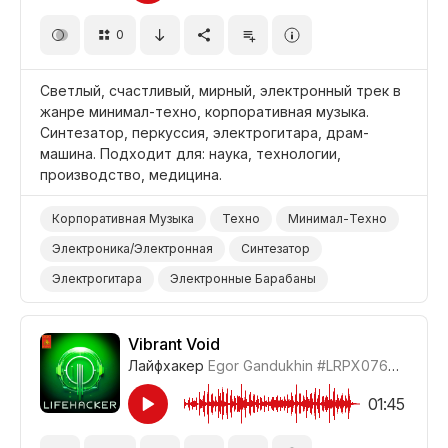
Бизнес/Корпоративный
0
Светлый, счастливый, мирный, электронный трек в
жанре минимал-техно, корпоративная музыка.
Синтезатор, перкуссия, электрогитара, драм-
машина. Подходит для: наука, технологии,
производство, медицина.
Корпоративная Музыка
Техно
Минимал-Техно
Электроника/Электронная
Синтезатор
Электрогитара
Электронные Барабаны
Барабаны и Перкуссия
Мирный
Счастливый
Наука/Технология/Производство
Vibrant Void
Лайфхакер
Egor Gandukhin
#LRPX0762_19
Бизнес/Корпоративный
01:45