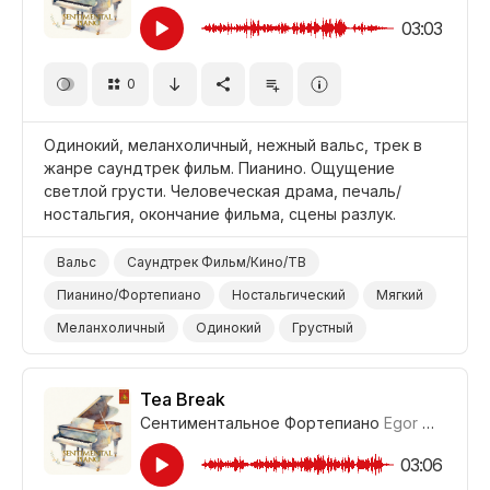
03:03
0
Одинокий, меланхоличный, нежный вальс, трек в
жанре саундтрек фильм. Пианино. Ощущение
светлой грусти. Человеческая драма, печаль/
ностальгия, окончание фильма, сцены разлук.
Вальс
Саундтрек Фильм/Кино/ТВ
Пианино/Фортепиано
Ностальгический
Мягкий
Меланхоличный
Одинокий
Грустный
Фильм Романтика
Драма Печаль/Ностальгия
Фильм Титры/Окончание
Tea Break
Сентиментальное Фортепиано
Egor Gandukhin
Фильм Человеческая Драма/Трагедия
Драма
03:06