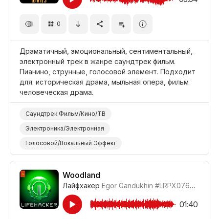
0
Драматичный, эмоциональный, сентиментальный,
электронный трек в жанре саундтрек фильм.
Пианино, струнные, голосовой элемент. Подходит
для: историческая драма, мыльная опера, фильм
человеческая драма.
Саундтрек Фильм/Кино/ТВ
Электроника/Электронная
Голосовой/Вокальный Эффект
Пианино/Фортепиано
Струнные
Сентиментальный
Драматичный
Woodland
Лайфхакер
Egor Gandukhin
#LRPX0762_21
Фильм Мыльная Опера
Фильм Историческая Драма
01:40
Фильм Человеческая Драма/Трагедия