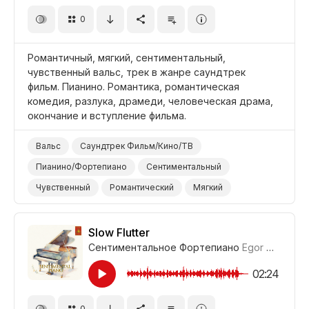
0
Романтичный, мягкий, сентиментальный,
чувственный вальс, трек в жанре саундтрек
фильм. Пианино. Романтика, романтическая
комедия, разлука, драмеди, человеческая драма,
окончание и вступление фильма.
Вальс
Саундтрек Фильм/Кино/ТВ
Пианино/Фортепиано
Сентиментальный
Чувственный
Романтический
Мягкий
Фильм Титры/Окончание
Фильм Романтическая Комедия
Фильм Романтика
Slow Flutter
Сентиментальное Фортепиано
Egor Gandukhin
Фильм Вступление
Фильм Человеческая Драма/Трагедия
02:24
Фильм/Кино
Драма
0