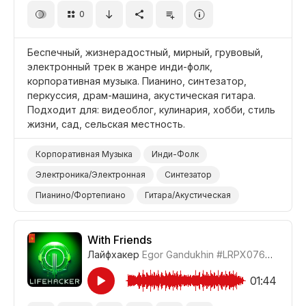
0
Фильм/Кино
Драма
Беспечный, жизнерадостный, мирный, грувовый,
электронный трек в жанре инди-фолк,
корпоративная музыка. Пианино, синтезатор,
перкуссия, драм-машина, акустическая гитара.
Подходит для: видеоблог, кулинария, хобби, стиль
жизни, сад, сельская местность.
Корпоративная Музыка
Инди-Фолк
Электроника/Электронная
Синтезатор
Пианино/Фортепиано
Гитара/Акустическая
Электронные Барабаны
Барабаны и Перкуссия
Мирный
Беспечный
Видеоблог
With Friends
Лайфхакер
Egor Gandukhin
#LRPX0762_20
Сельская/Деревенская Местность
Сад/Отдых
Досуг/Стиль Жизни
Бизнес/Корпоративный
01:44