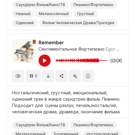
Саундтрек Фильм/Кино/ТВ
Пианино/Фортепиано
Нежный
Меланхоличный
Грустный
Одинокий
Фильм Человеческая Драма/Трагедия
Фильм Драмеди
Фильм Современная Драма
Фильм Романтическая Комедия
Фильм Романтика
Remember
Сентиментальное Фортепиано
Egor Gandukhin
Фильм/Кино
Драма
03:06
0
Ностальгический, грустный, эмоциональный,
одинокий трек в жанре саундтрек фильм. Пианино.
Подходит для: сцены разлук, печаль/ностальгия,
человеческая драма, драмеди, окончание фильма.
Саундтрек Фильм/Кино/ТВ
Пианино/Фортепиано
Меланхоличный
Болезненный
Ностальгический