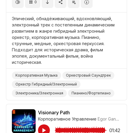
0
Эпический, обнадёживающий, вдохновляющий,
электронный трек с постепенным динамическим
развитием в жанре гибридный электронный
оркестр, корпоративная музыка. Пианино,
струнные, медные, оркестровая перкуссия.
Подходит для: историческая драма, фильм
эпопея, документальный фильм, война
историческая.
Корпоративная Музыка
Оркестровый Саундтрек
Оркестр Гибридный/Электронный
Электроника/Электронная
Пианино/Фортепиано
Струнные
Оркестр
Оркестровая Перкуссия
Барабаны и Перкуссия
Медные
Эпический
Visionary Path
Корпоративное Управление
Egor Gandukhin
#
Вдохновляющий
Война/Военный
Фильм Историческая Драма
Фильм/Кино
01:42