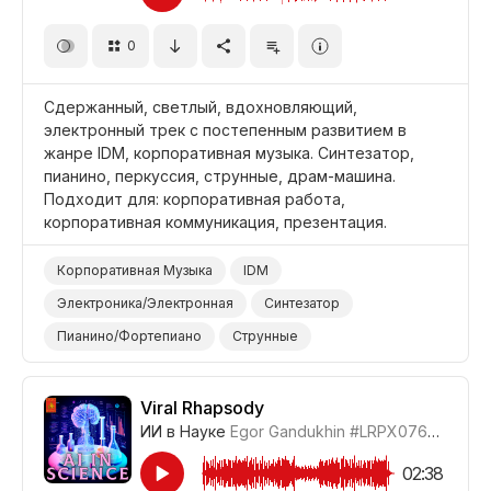
Драма
Документальный Фильм
0
Бизнес/Корпоративный
Сдержанный, светлый, вдохновляющий,
электронный трек с постепенным развитием в
жанре IDM, корпоративная музыка. Синтезатор,
пианино, перкуссия, струнные, драм-машина.
Подходит для: корпоративная работа,
корпоративная коммуникация, презентация.
Корпоративная Музыка
IDM
Электроника/Электронная
Синтезатор
Пианино/Фортепиано
Струнные
Электронные Барабаны
Барабаны и Перкуссия
Вдохновляющий
Мирный
Viral Rhapsody
ИИ в Науке
Egor Gandukhin
#LRPX0766_11
Корпоративная Работа
Корпоративная Связь/Коммуникация
02:38