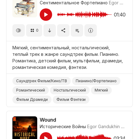
Сентиментальное Фортепиано
Egor Gandukhin
Фильм Человеческая Драма/Трагедия
Драма
01:40
0
Мягкий, сентиментальный, ностальгический,
теплый трек в жанре саундтрек фильм. Пианино.
Романтика, детский фильм, мультфильм, драмеди,
романтическая комедия, фэнтези.
Саундтрек Фильм/Кино/ТВ
Пианино/Фортепиано
Романтический
Ностальгический
Мягкий
Фильм Драмеди
Фильм Фэнтези
Фильм Романтическая Комедия
Фильм Романтика
Фильм Анимация
Мультфильм
Wound
Исторические Войны
Egor Gandukhin
#LRPX07
03:34