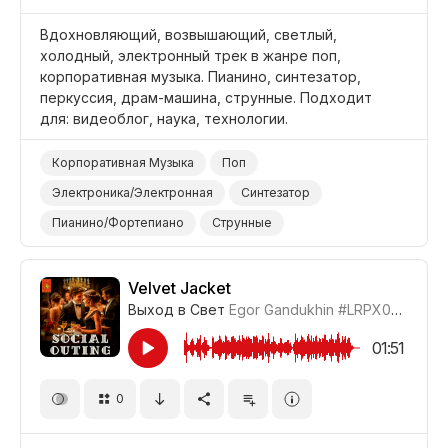
Вдохновляющий, возвышающий, светлый,
холодный, электронный трек в жанре поп,
корпоративная музыка. Пианино, синтезатор,
перкуссия, драм-машина, струнные. Подходит
для: видеоблог, наука, технологии.
Корпоративная Музыка
Поп
Электроника/Электронная
Синтезатор
Пианино/Фортепиано
Струнные
Электронные Барабаны
Барабаны и Перкуссия
Поднимающий Настроение
Прохладный
Velvet Jacket
Выход в Свет
Egor Gandukhin
#LRPX0758_15
Наука/Технология/Производство
Видеоблог
Бизнес/Корпоративный
01:51
0