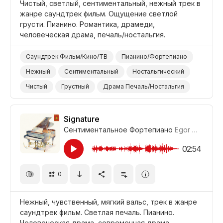
Чистый, светлый, сентиментальный, нежный трек в
жанре саундтрек фильм. Ощущение светлой
грусти. Пианино. Романтика, драмеди,
человеческая драма, печаль/ностальгия.
Саундтрек Фильм/Кино/ТВ
Пианино/Фортепиано
Нежный
Сентиментальный
Ностальгический
Чистый
Грустный
Драма Печаль/Ностальгия
Фильм Титры/Окончание
Фильм Романтика
Фильм Человеческая Драма/Трагедия
Драма
Signature
Сентиментальное Фортепиано
Egor Gandukhin
02:54
0
Нежный, чувственный, мягкий вальс, трек в жанре
саундтрек фильм. Светлая печаль. Пианино.
Человеческая драма, современная драма,