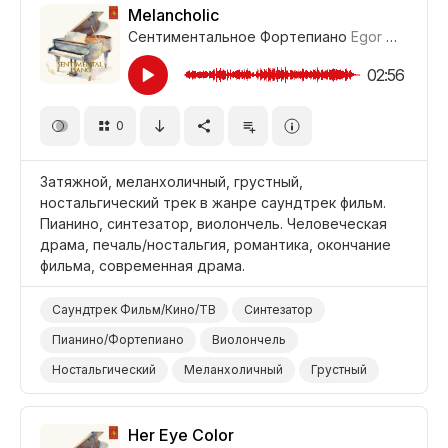
Фильм Человеческая Драма/Трагедия
Драма
Melancholic
Сентиментальное Фортепиано
Egor Gandukhin
02:56
0
Затяжной, меланхоличный, грустный,
ностальгический трек в жанре саундтрек фильм.
Пианино, синтезатор, виолончель. Человеческая
драма, печаль/ностальгия, романтика, окончание
фильма, современная драма.
Саундтрек Фильм/Кино/ТВ
Синтезатор
Пианино/Фортепиано
Виолончель
Ностальгический
Меланхоличный
Грустный
Фильм Титры/Окончание
Фильм Романтика
Фильм Современная Драма
Her Eye Color