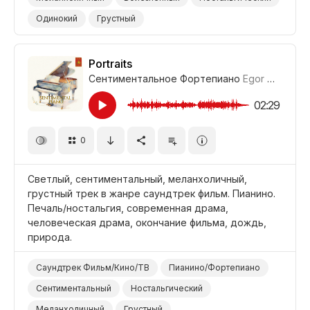
Одинокий
Грустный
Фильм Современная Драма
Фильм Романтика
Фильм Драмеди
Фильм Титры/Окончание
Portraits
Сентиментальное Фортепиано
Egor Gandukhin
Фильм Человеческая Драма/Трагедия
Драма
02:29
0
Светлый, сентиментальный, меланхоличный,
грустный трек в жанре саундтрек фильм. Пианино.
Печаль/ностальгия, современная драма,
человеческая драма, окончание фильма, дождь,
природа.
Саундтрек Фильм/Кино/ТВ
Пианино/Фортепиано
Сентиментальный
Ностальгический
Меланхоличный
Грустный