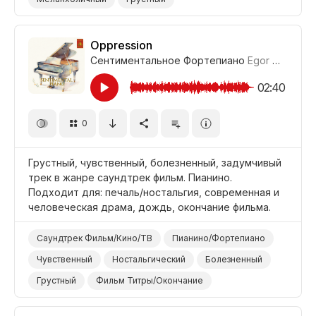
Фильм Титры/Окончание
Дождь
Природа
Фильм Современная Драма
Oppression
Сентиментальное Фортепиано
Egor Gandukhin
Фильм Человеческая Драма/Трагедия
Драма
02:40
0
Грустный, чувственный, болезненный, задумчивый
трек в жанре саундтрек фильм. Пианино.
Подходит для: печаль/ностальгия, современная и
человеческая драма, дождь, окончание фильма.
Саундтрек Фильм/Кино/ТВ
Пианино/Фортепиано
Чувственный
Ностальгический
Болезненный
Грустный
Фильм Титры/Окончание
Фильм Современная Драма
Дождь