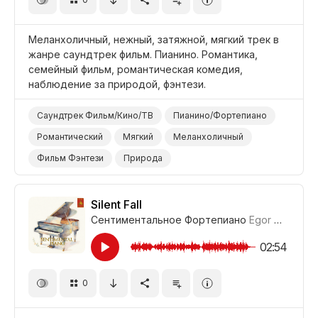
Меланхоличный, нежный, затяжной, мягкий трек в
жанре саундтрек фильм. Пианино. Романтика,
семейный фильм, романтическая комедия,
наблюдение за природой, фэнтези.
Саундтрек Фильм/Кино/ТВ
Пианино/Фортепиано
Романтический
Мягкий
Меланхоличный
Фильм Фэнтези
Природа
Фильм Романтическая Комедия
Фильм Романтика
Фильм Семейный
Фильм/Кино
Silent Fall
Сентиментальное Фортепиано
Egor Gandukhin
02:54
0