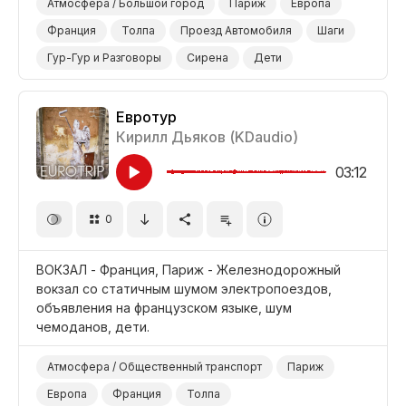
Атмосфера / Большой город
Париж
Европа
Франция
Толпа
Проезд Автомобиля
Шаги
Гур-Гур и Разговоры
Сирена
Дети
Городская Площадь
Улица
Евротур
Кирилл Дьяков (KDaudio)
03:12
0
ВОКЗАЛ - Франция, Париж - Железнодорожный
вокзал со статичным шумом электропоездов,
объявления на французском языке, шум
чемоданов, дети.
Атмосфера / Общественный транспорт
Париж
Европа
Франция
Толпа