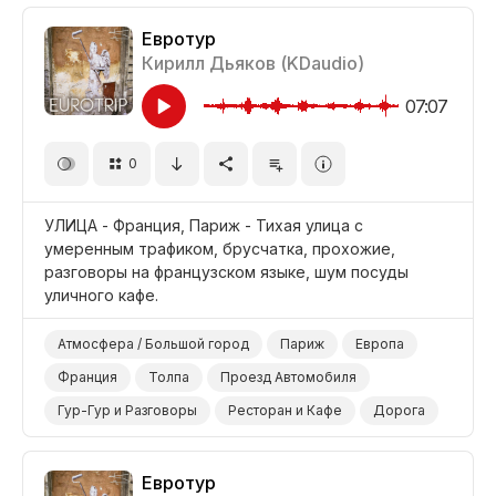
Евротур
Кирилл Дьяков (KDaudio)
07:07
0
УЛИЦА - Франция, Париж - Тихая улица с
умеренным трафиком, брусчатка, прохожие,
разговоры на французском языке, шум посуды
уличного кафе.
Атмосфера / Большой город
Париж
Европа
Франция
Толпа
Проезд Автомобиля
Гур-Гур и Разговоры
Ресторан и Кафе
Дорога
Улица
Трафик Сухой Асфальт
Евротур