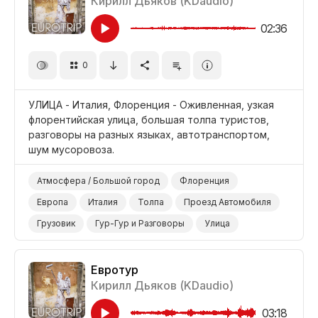
Кирилл Дьяков (KDaudio)
02:36
0
УЛИЦА - Италия, Флоренция - Оживленная, узкая
флорентийская улица, большая толпа туристов,
разговоры на разных языках, автотранспортом,
шум мусоровоза.
Атмосфера / Большой город
Флоренция
Европа
Италия
Толпа
Проезд Автомобиля
Грузовик
Гур-Гур и Разговоры
Улица
Евротур
Кирилл Дьяков (KDaudio)
03:18