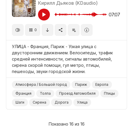
Кирилл Дьяков (KDaudio)
07:07
0
УЛИЦА - Франция, Париж - Узкая улица с
двусторонним движением. Велосипеды, трафик
средней интенсивности, сигналы автомобилей,
сирена скорой помощи, гул метро, птицы,
пешеходы, звуки городской жизни.
Атмосфера / Большой город
Париж
Европа
Франция
Толпа
Проезд Автомобиля
Птицы
Шаги
Сирена
Дорога
Улица
Показано 16 из 16