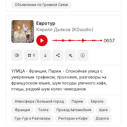
Объявление по Громкой Связи
Гур-Гур и Разговоры
Дети
Железнодорожная Станция
Евротур
Кирилл Дьяков (KDaudio)
06:57
0
УЛИЦА - Франция, Париж - Спокойная улица с
умеренным трафиком, прохожие, разговоры на
французском языке, шум посуды уличного кафе,
птицы, редкий шум колес чемоданов.
Атмосфера / Большой город
Париж
Европа
Франция
Толпа
Проезд Автомобиля
Шаги
Гур-Гур и Разговоры
Ресторан и Кафе
Дорога
Улица
Трафик Сухой Асфальт