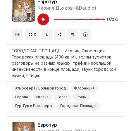
Евротур
Кирилл Дьяков (KDaudio)
07:00
0
ГОРОДСКАЯ ПЛОЩАДЬ - Италия, Флоренция -
Городская площадь (400 кв. м), толпы туристов,
разговоры на разных языках, трафик небольшой
интенсивности в конце площади, звуки городской
жизни, птицы.
Атмосфера / Большой город
Флоренция
Европа
Италия
Толпа
Птицы
Гур-Гур и Разговоры
Городская Площадь
Дорога
Трафик Сухой Асфальт
Евротур