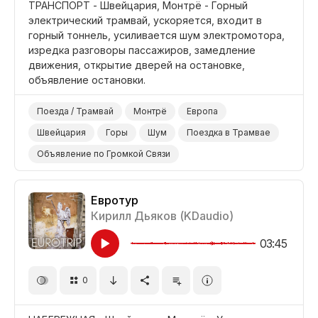
ТРАНСПОРТ - Швейцария, Монтрё - Горный
электрический трамвай, ускоряется, входит в
горный тоннель, усиливается шум электромотора,
изредка разговоры пассажиров, замедление
движения, открытие дверей на остановке,
объявление остановки.
Поезда / Трамвай
Монтрё
Европа
Швейцария
Горы
Шум
Поездка в Трамвае
Объявление по Громкой Связи
Гур-Гур и Разговоры
Евротур
Кирилл Дьяков (KDaudio)
03:45
0