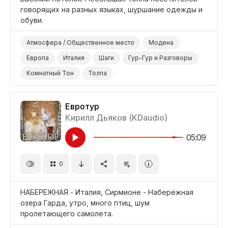
говорящих на разных языках, шуршание одежды и
обуви.
Атмосфера / Общественное место
Модена
Европа
Италия
Шаги
Гур-Гур и Разговоры
Комнатный Тон
Толпа
Евротур
Кирилл Дьяков (KDaudio)
05:09
0
НАБЕРЕЖНАЯ - Италия, Сирмионе - Набережная
озера Гарда, утро, много птиц, шум
пролетающего самолета.