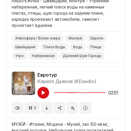
НАБЕРЕЖНАЯ - Швейцария, Монтрё - Утренняя
набережная, легкий плеск воды на каменных
плитах, птицы, шум города на заднем плане,
изредка проезжают автомобили, самолет
пролетает вдалеке
Атмосфера / Возле озера
Монтрё
Европа
Швейцария
Плеск Воды
Вода
Птицы
Утро
Набережная
Далекий Шум Города
Евротур
Кирилл Дьяков (KDaudio)
02:51
0
МУЗЕЙ - Италия, Модена - Музей, зал (50 кв.м),
высокий потолок. Небольшая толпа посетителей