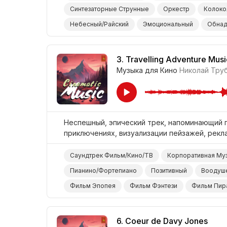
Синтезаторные Струнные
Оркестр
Колоко
Небесный/Райский
Эмоциональный
Обна
3.
Travelling Adventure Musi
Музыка для Кино
Николай Тру
Неспешный, эпический трек, напоминающий п
приключениях, визуализации пейзажей, рекл
Саундтрек Фильм/Кино/ТВ
Корпоративная Му
Пианино/Фортепиано
Позитивный
Воодуш
Фильм Эпопея
Фильм Фэнтези
Фильм Пир
6.
Coeur de Davy Jones