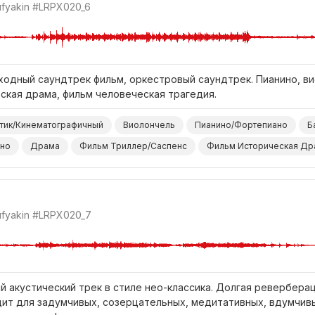
ufyakin
#LRPX020_6
ходный саундтрек фильм, оркестровый саундтрек. Пианино, ви
ская драма, фильм человеческая трагедия.
тик/Кинематографичный
Виолончель
Пианино/Фортепиано
Б
но
Драма
Фильм Триллер/Саспенс
Фильм Историческая Др
ufyakin
#LRPX020_7
й акустический трек в стиле нео-классика. Долгая реверберац
дит для задумчивых, созерцательных, медитативных, вдумчивы