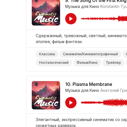
9.
The Song Of the First Kin
Музыка для Кино
Konstantin Ty
Сдержанный, тревожный, светлый, кинематог
эпопея, фильм фэнтези.
Классика
Синематик/Кинематографичный
Ностальгический
Фильм/Кино
Трейлер
10.
Plasma Membrane
Музыка для Кино
Анатолий Гр
Элегантный, экспрессивный синематик со ск
сюжетных развязок.