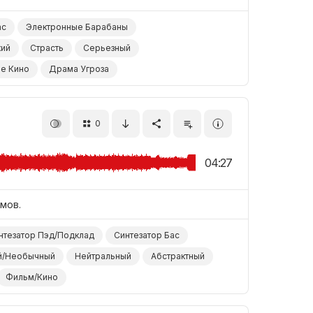
ас
Электронные Барабаны
кий
Страсть
Серьезный
е Кино
Драма Угроза
0
04:27
мов.
нтезатор Пэд/Подклад
Синтезатор Бас
й/Необычный
Нейтральный
Абстрактный
Фильм/Кино