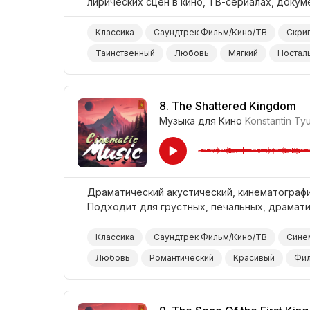
лирических сцен в кино, ТВ-сериалах, докум
Классика
Саундтрек Фильм/Кино/ТВ
Скри
Таинственный
Любовь
Мягкий
Ностал
8.
The Shattered Kingdom
Музыка для Кино
Konstantin Ty
Драматический акустический, кинематографи
Подходит для грустных, печальных, драмати
Классика
Саундтрек Фильм/Кино/ТВ
Сине
Любовь
Романтический
Красивый
Фил