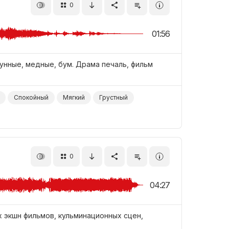
0
01:56
унные, медные, бум. Драма печаль, фильм
Спокойный
Мягкий
Грустный
0
04:27
 экшн фильмов, кульминационных сцен,