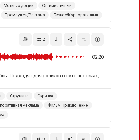
Мотивирующий
Оптимистичный
Промоушен/Реклама
Бизнес/Корпоративный
2
02:20
блы. Подходят для роликов о путешествиях,
я
Струнные
Скрипка
поративная Реклама
Фильм Приключение
ма
0