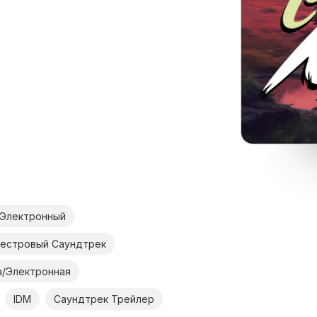
/Электронный
естровый Саундтрек
а/Электронная
IDM
Саундтрек Трейлер