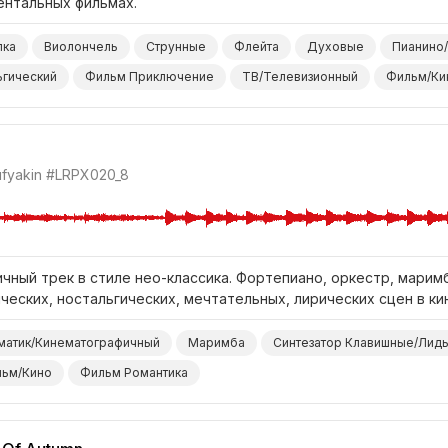
ентальных фильмах.
пка
Виолончель
Струнные
Флейта
Духовые
Пианино
ьгический
Фильм Приключение
ТВ/Телевизионный
Фильм/Ки
ufyakin
#LRPX020_8
чный трек в стиле нео-классика. Фортепиано, оркестр, маримб
ческих, ностальгических, мечтательных, лирических сцен в ки
матик/Кинематографичный
Маримба
Синтезатор Клавишные/Лид
ьм/Кино
Фильм Романтика