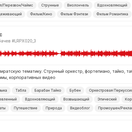
л/Перезвон/Чаймс
Струнные
Виолончель
Вдохновляющий
деживающий
Фильм/Кино
Фильм Фэнтези
Фильм Романтика
c
бачев
#LRPX020_3
иратскую тематику. Струнный оркестр, фортепиано, тайко, та
амы, корпоративных видео
зыка
Табла
Барабан Тайко
Бубен
Оркестровая Перкусси
евленный
Вдохновляющий
Возвышающий
Эпический
Кор
аты
Путешествие
Природа
Видеоблог
Промоушен/Рекла