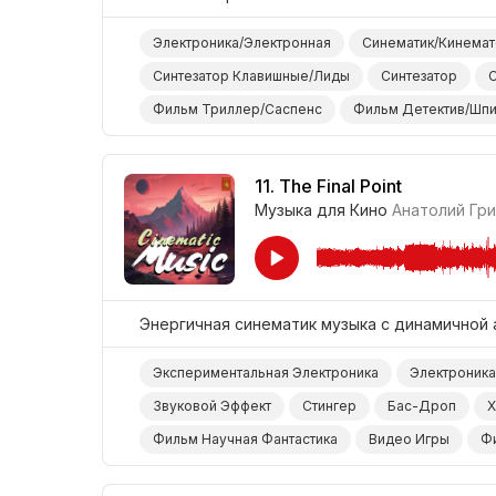
Электроника/Электронная
Синематик/Кинема
Синтезатор Клавишные/Лиды
Синтезатор
С
Фильм Триллер/Саспенс
Фильм Детектив/Шпи
Драма Напряжение/Саспенс
Драма Интрига
11.
The Final Point
Музыка для Кино
Анатолий Гр
Энергичная синематик музыка с динамичной 
Экспериментальная Электроника
Электроника
Звуковой Эффект
Стингер
Бас-Дроп
Х
Фильм Научная Фантастика
Видео Игры
Ф