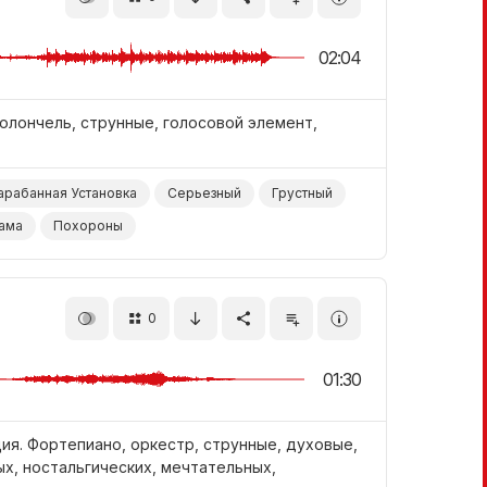
02:04
олончель, струнные, голосовой элемент,
арабанная Установка
Серьезный
Грустный
ама
Похороны
0
01:30
ия. Фортепиано, оркестр, струнные, духовые,
х, ностальгических, мечтательных,