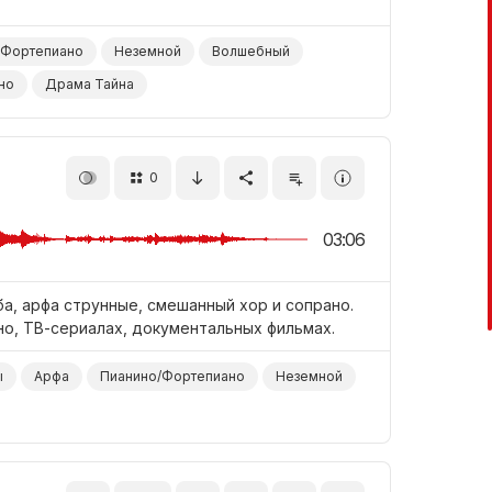
/Фортепиано
Неземной
Волшебный
но
Драма Тайна
0
03:06
а, арфа струнные, смешанный хор и сопрано.
но, ТВ-сериалах, документальных фильмах.
ы
Арфа
Пианино/Фортепиано
Неземной