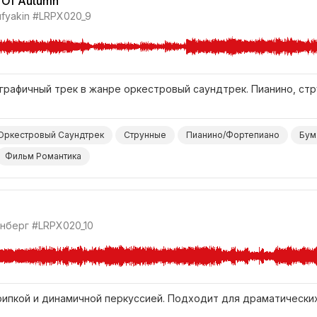
g Of Autumn
ufyakin
#LRPX020_9
рафичный трек в жанре оркестровый саундтрек. Пианино, стр
Оркестровый Саундтрек
Струнные
Пианино/Фортепиано
Бум
Фильм Романтика
инберг
#LRPX020_10
рипкой и динамичной перкуссией. Подходит для драматических