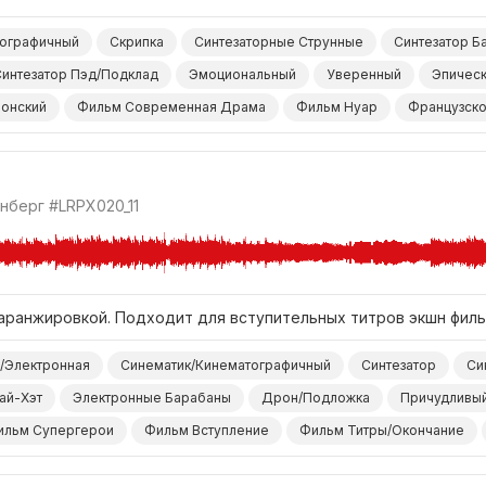
тографичный
Скрипка
Синтезаторные Струнные
Синтезатор Б
интезатор Пэд/Подклад
Эмоциональный
Уверенный
Эпичес
онский
Фильм Современная Драма
Фильм Нуар
Французско
Драма Нарастание
Драма
Фильм Боевик
Фильм/Кино
инберг
#LRPX020_11
аранжировкой. Подходит для вступительных титров экшн филь
/Электронная
Синематик/Кинематографичный
Синтезатор
Си
ай-Хэт
Электронные Барабаны
Дрон/Подложка
Причудливы
ильм Супергерои
Фильм Вступление
Фильм Титры/Окончание